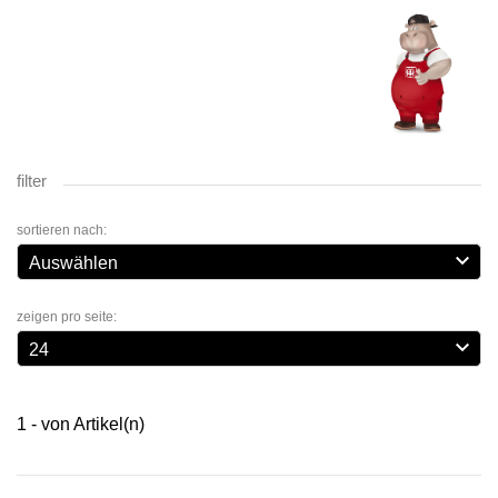
filter
sortieren nach:

Auswählen
zeigen pro seite:

24
1 - von Artikel(n)