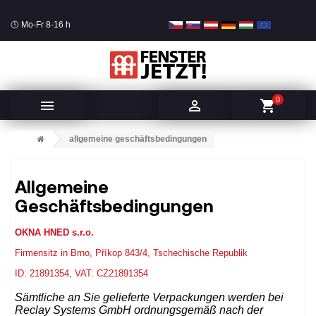
Mo-Fr 8-16 h
0


shopping_cart
allgemeine geschäftsbedingungen
Allgemeine
Geschäftsbedingungen
OKNA HNED s.r.o.
Firmensitz in Brno, Příkop 843/4, Tschechische Republik
ID: 21891354, VAT: CZ21891354
Sämtliche an Sie gelieferte Verpackungen werden bei
Reclay Systems GmbH ordnungsgemäß nach der