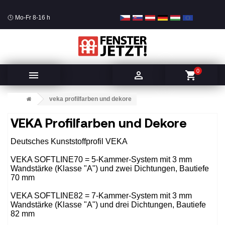
Mo-Fr 8-16 h
0


shopping_cart
veka profilfarben und dekore
VEKA Profilfarben und Dekore
Deutsches Kunststoffprofil VEKA
VEKA SOFTLINE70 = 5-Kammer-System mit 3 mm
Wandstärke (Klasse "A") und zwei Dichtungen, Bautiefe
70 mm
VEKA SOFTLINE82 = 7-Kammer-System mit 3 mm
Wandstärke (Klasse "A") und drei Dichtungen, Bautiefe
82 mm