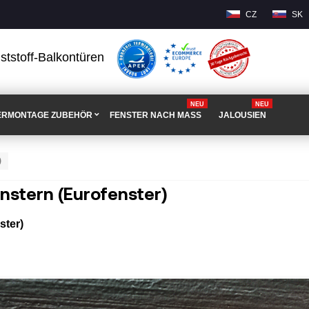
CZ
SK
ststoff-Balkontüren
NEU
NEU
ERMONTAGE ZUBEHÖR
FENSTER NACH MASS
JALOUSIEN
)
nstern (Eurofenster)
ster)