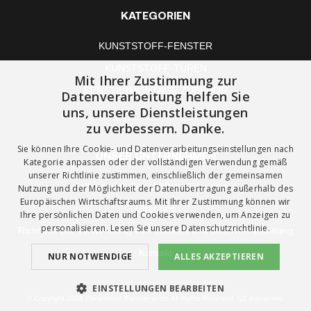
KATEGORIEN
KUNSTSTOFF-FENSTER
KUNSTSTOFF-TÜREN
Mit Ihrer Zustimmung zur
FENSTERMONTAGE ZUBEHÖR
Datenverarbeitung helfen Sie
uns, unsere Dienstleistungen
zu verbessern. Danke.
Sie können Ihre Cookie- und Datenverarbeitungseinstellungen nach
UNSER UNTERNEHMEN
Kategorie anpassen oder der vollständigen Verwendung gemäß
unserer Richtlinie zustimmen, einschließlich der gemeinsamen
Allgemeine Geschäftsbedingungen
Nutzung und der Möglichkeit der Datenübertragung außerhalb des
Europäischen Wirtschaftsraums. Mit Ihrer Zustimmung können wir
Über uns
Ihre persönlichen Daten und Cookies verwenden, um Anzeigen zu
personalisieren. Lesen Sie unsere
Datenschutzrichtlinie.
Richtlinie zur Verwendung von Cookies und Datenverarbeitung
Kontakt
NUR NOTWENDIGE
ALLES AKZEPTIEREN
EINSTELLUNGEN BEARBEITEN
© Copyright 2026 Okna-hned (Fenster-jetzt). All Rights Reserved. Q2 Interactive.