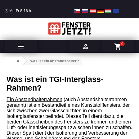
Mo-Fr 8-16 h
0


shopping_cart
was ist ein abstandshalter?
Was ist ein TGI-Interglass-
Rahmen?
Ein Abstandhalterrahmen
(auch Abstandshalterrahmen
genannt) ist ein Bestandteil eines Kunststofffensters, der
sich zwischen zwei Glasschichten in einem
Isolierglasfenster befindet. Dieses Teil dient dazu, die
beiden Glasscheiben des Fensters zu trennen und einen
Luft- oder Inertisierungsspalt zwischen ihnen zu schaffen.
Dieser Spalt dient der Isolierung und Verbesserung der
Wärme- und Schalldämmung des Fensters.