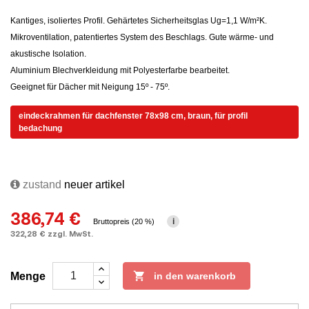
Kantiges, isoliertes Profil. Gehärtetes Sicherheitsglas Ug=1,1 W/m²K.
Mikroventilation, patentiertes System des Beschlags. Gute wärme- und
akustische Isolation.
Aluminium Blechverkleidung mit Polyesterfarbe bearbeitet.
Geeignet für Dächer mit Neigung 15º - 75º.
eindeckrahmen für dachfenster 78x98 cm, braun, für profil
bedachung
zustand
neuer artikel
386,74 €
i
Bruttopreis (20 %)
322,28 € zzgl. MwSt.

Menge
in den warenkorb