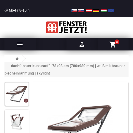
Mo-Fr 8-16 h
0


shopping_cart
dachfenster kunststoff | 78x98 cm (780x980 mm) | weiß mit brauner
blecheinrahmung | skylight