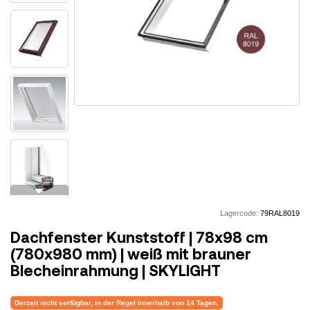
arrow_drop_down
Lagercode:
79RAL8019
Dachfenster Kunststoff | 78x98 cm
(780x980 mm) | weiß mit brauner
Blecheinrahmung | SKYLIGHT
Derzeit nicht verfügbar, in der Regel innerhalb von 14 Tagen.