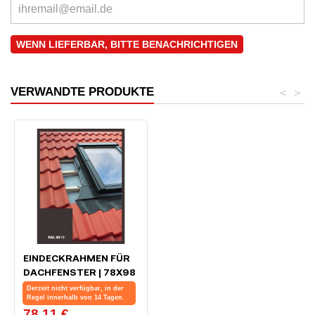
WENN LIEFERBAR, BITTE BENACHRICHTIGEN
VERWANDTE PRODUKTE
<
>
EINDECKRAHMEN FÜR
DACHFENSTER | 78X98
CM (780X980 MM) |
Derzeit nicht verfügbar, in der
BRAUN | FÜR PROFIL
Regel innerhalb von 14 Tagen.
78,11 €
Preis
BEDACHUNG