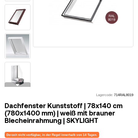
arrow_drop_down
Lagercode:
714RAL8019
Dachfenster Kunststoff | 78x140 cm
(780x1400 mm) | weiß mit brauner
Blecheinrahmung | SKYLIGHT
Derzeit nicht verfügbar, in der Regel innerhalb von 14 Tagen.