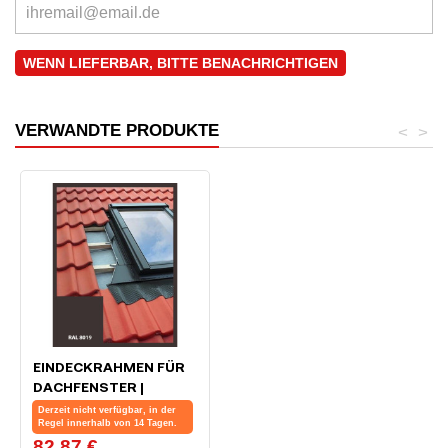
WENN LIEFERBAR, BITTE BENACHRICHTIGEN
VERWANDTE PRODUKTE
<
>
EINDECKRAHMEN FÜR
DACHFENSTER |
78X140 CM (780X1400
Derzeit nicht verfügbar, in der
MM) | BRAUN | FÜR
Regel innerhalb von 14 Tagen.
82,87 €
Preis
PROFIL BEDACHUNG