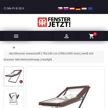
Mo-Fr 8-16 h
0


shopping_cart
dachfenster kunststoff | 78x140 cm (780x1400 mm) | weiß mit
brauner blecheinrahmung | skylight