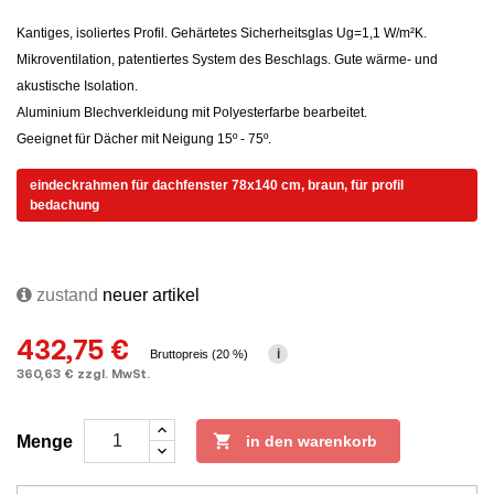
Kantiges, isoliertes Profil. Gehärtetes Sicherheitsglas Ug=1,1 W/m²K.
Mikroventilation, patentiertes System des Beschlags. Gute wärme- und
akustische Isolation.
Aluminium Blechverkleidung mit Polyesterfarbe bearbeitet.
Geeignet für Dächer mit Neigung 15º - 75º.
eindeckrahmen für dachfenster 78x140 cm, braun, für profil
bedachung
zustand
neuer artikel
432,75 €
i
Bruttopreis (20 %)
360,63 € zzgl. MwSt.

Menge
in den warenkorb