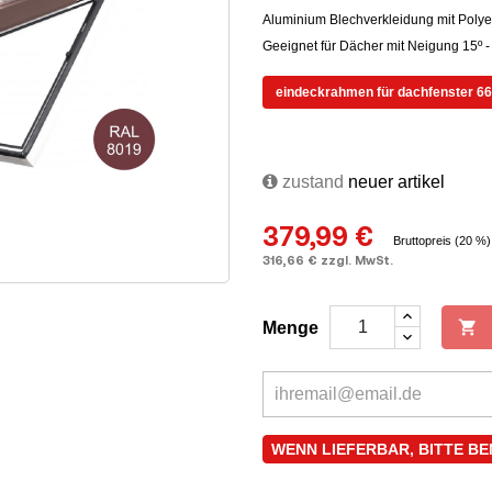
Aluminium Blechverkleidung mit Polyes
Geeignet für Dächer mit Neigung 15º - 
eindeckrahmen für dachfenster 66x
zustand
neuer artikel
379,99 €
Bruttopreis (20 %
316,66 € zzgl. MwSt.

Menge
WENN LIEFERBAR, BITTE B