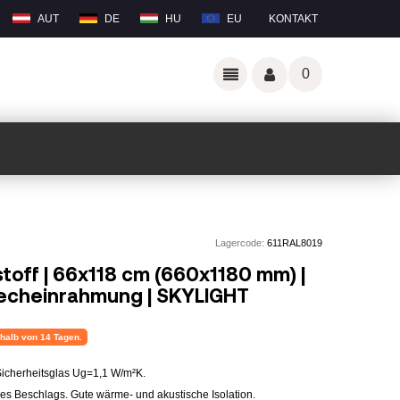
AUT
DE
HU
EU
KONTAKT
0
Lagercode:
611RAL8019
toff | 66x118 cm (660x1180 mm) |
lecheinrahmung | SKYLIGHT
erhalb von 14 Tagen.
s Sicherheitsglas Ug=1,1 W/m²K.
des Beschlags. Gute wärme- und akustische Isolation.