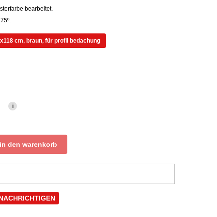
terfarbe bearbeitet.
75º.
118 cm, braun, für profil bedachung
i
)
in den warenkorb
ENACHRICHTIGEN