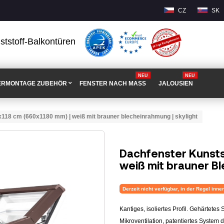
CZ
SK
ststoff-Balkontüren
NEU
NEU
ERMONTAGE ZUBEHÖR
FENSTER NACH MASS
JALOUSIEN
6x118 cm (660x1180 mm) | weiß mit brauner blecheinrahmung | skylight
Dachfenster Kunsts
weiß mit brauner B
Derzeit nicht verfügbar, in der Regel inn
Kantiges, isoliertes Profil. Gehärtete
Mikroventilation, patentiertes System 