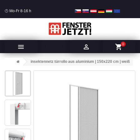
Mo-Fr 8-16 h
0


shopping_cart
insektennetz türrollo aus aluminium | 150x220 cm | weiß