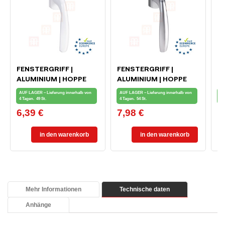
FENSTERGRIFF |
FENSTERGRIFF |
F
ALUMINIUM | HOPPE
ALUMINIUM | HOPPE
S
SECUSTIK | WEISS
SECUSTIK | SILBER
WE
AUF LAGER – Lieferung innerhalb von
AUF LAGER – Lieferung innerhalb von
AU
4 Tagen.
49 St.
4 Tagen.
54 St.
4 
6,39 €
7,98 €
7
Preis
Preis
Pr
in den warenkorb
in den warenkorb
Mehr Informationen
Technische daten
Anhänge