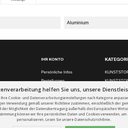
Aluminium
KATEGORI
IHR KONTO
Persönliche Infos
KUNSTSTO
Bestellungen
KUNSTSTO
enverarbeitung helfen Sie uns, unsere Dienstlei
Rechnungskorrekturen
FENSTERM
 Ihre Cookie- und Datenverarbeitungseinstellungen nach Kategorie anpass
Adressen
igen Verwendung gemäß unserer Richtlinie zustimmen, einschließlich der g
Gutscheine
 der Möglichkeit der Datenübertragung außerhalb des Europäischen Wirts
ustimmung können wir Ihre persönlichen Daten und Cookies verwenden, um
personalisieren. Lesen Sie unsere
Datenschutzrichtlinie.