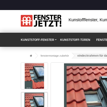
Kunstofffenster, Kun
KUNSTSTOFF-FENSTER
KUNSTSTOFF-TÜREN
FENST
eindeckrahmen für dac
fenstermontage zubehör