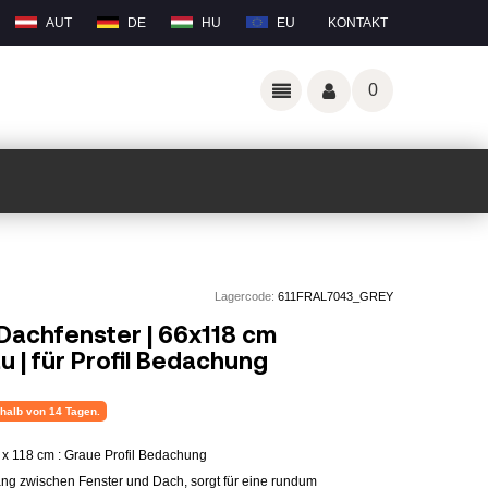
AUT
DE
HU
EU
KONTAKT
0
Lagercode:
611FRAL7043_GREY
Dachfenster | 66x118 cm
u | für Profil Bedachung
erhalb von 14 Tagen.
x 118 cm : Graue Profil Bedachung
ng zwischen Fenster und Dach, sorgt für eine rundum