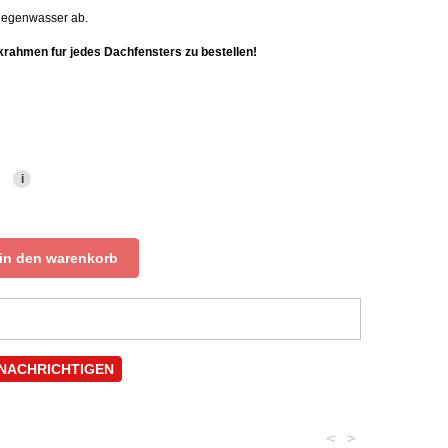
 Regenwasser ab.
rahmen fur jedes Dachfensters zu bestellen!
i
in den warenkorb
ENACHRICHTIGEN
<
>