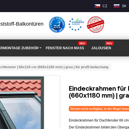
CZ
SK
ststoff-Balkontüren
NEU
NEU
ERMONTAGE ZUBEHÖR
FENSTER NACH MASS
JALOUSIEN
hfenster | 66x118 cm (660x1180 mm) | grau | für profil bedachung
Eindeckrahmen für 
(660x1180 mm) | gra
Derzeit nicht verfügbar, in der Regel inn
Eindeckrahmen für Dachfenster 66 cm 
Der Eindeckrahmen bildet den Überga