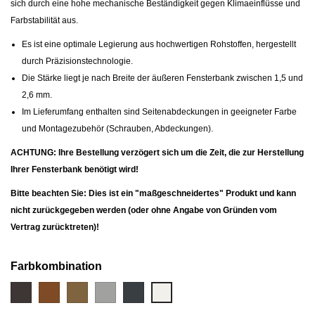
sich durch eine hohe mechanische Beständigkeit gegen Klimaeinflüsse und
Farbstabilität aus.
Es ist eine optimale Legierung aus hochwertigen Rohstoffen, hergestellt
durch Präzisionstechnologie.
Die Stärke liegt je nach Breite der äußeren Fensterbank zwischen 1,5 und
2,6 mm.
Im Lieferumfang enthalten sind Seitenabdeckungen in geeigneter Farbe
und Montagezubehör (Schrauben, Abdeckungen).
ACHTUNG: Ihre Bestellung verzögert sich um die Zeit, die zur Herstellung
Ihrer Fensterbank benötigt wird!
Bitte beachten Sie: Dies ist ein "maßgeschneidertes" Produkt und kann
nicht zurückgegeben werden (oder ohne Angabe von Gründen vom
Vertrag zurücktreten)!
Farbkombination
Braun
Hellbraun
Bronze-
Silber-
Anthrazit
Weiß