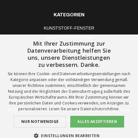
KATEGORIEN
KUNSTSTOFF-FENSTER
KUNSTSTOFF-TÜREN
Mit Ihrer Zustimmung zur
FENSTERMONTAGE ZUBEHÖR
Datenverarbeitung helfen Sie
uns, unsere Dienstleistungen
zu verbessern. Danke.
Sie können Ihre Cookie- und Datenverarbeitungseinstellungen nach
UNSER UNTERNEHMEN
Kategorie anpassen oder der vollständigen Verwendung gemäß
unserer Richtlinie zustimmen, einschließlich der gemeinsamen
Allgemeine Geschäftsbedingungen
Nutzung und der Möglichkeit der Datenübertragung außerhalb des
Europäischen Wirtschaftsraums. Mit Ihrer Zustimmung können wir
Über uns
Ihre persönlichen Daten und Cookies verwenden, um Anzeigen zu
personalisieren. Lesen Sie unsere
Datenschutzrichtlinie.
Richtlinie zur Verwendung von Cookies und Datenverarbeitung
Kontakt
NUR NOTWENDIGE
ALLES AKZEPTIEREN
EINSTELLUNGEN BEARBEITEN