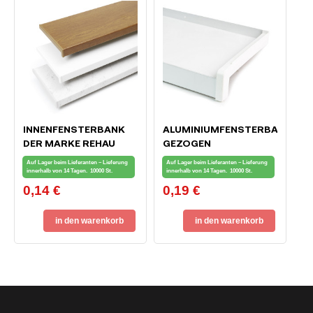
INNENFENSTERBANK
ALUMINIUMFENSTERBANK
DER MARKE REHAU
GEZOGEN
Auf Lager beim Lieferanten – Lieferung
Auf Lager beim Lieferanten – Lieferung
innerhalb von 14 Tagen.
10000 St.
innerhalb von 14 Tagen.
10000 St.
0,14 €
0,19 €
Preis
Preis
in den warenkorb
in den warenkorb