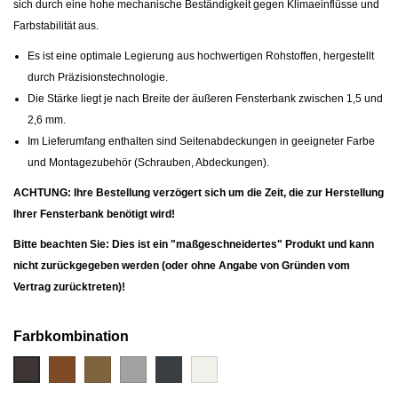
sich durch eine hohe mechanische Beständigkeit gegen Klimaeinflüsse und
Farbstabilität aus.
Es ist eine optimale Legierung aus hochwertigen Rohstoffen, hergestellt
durch Präzisionstechnologie.
Die Stärke liegt je nach Breite der äußeren Fensterbank zwischen 1,5 und
2,6 mm.
Im Lieferumfang enthalten sind Seitenabdeckungen in geeigneter Farbe
und Montagezubehör (Schrauben, Abdeckungen).
ACHTUNG: Ihre Bestellung verzögert sich um die Zeit, die zur Herstellung
Ihrer Fensterbank benötigt wird!
Bitte beachten Sie: Dies ist ein "maßgeschneidertes" Produkt und kann
nicht zurückgegeben werden (oder ohne Angabe von Gründen vom
Vertrag zurücktreten)!
Farbkombination
Hellbraun
Bronze-
Silber-
Anthrazit
Weiß
Braun