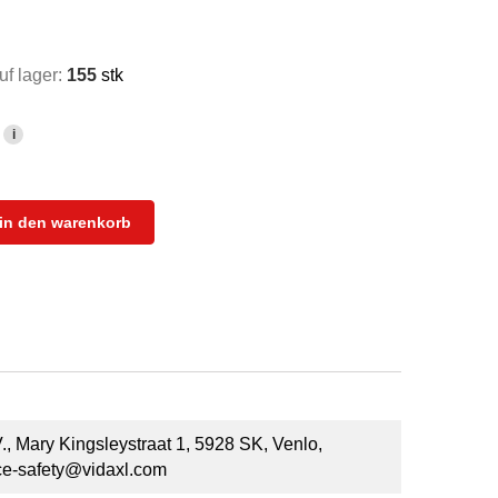
f lager:
155
stk
i
in den warenkorb
 Mary Kingsleystraat 1, 5928 SK, Venlo,
ce-safety@vidaxl.com