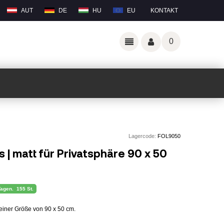
AUT
DE
HU
EU
KONTAKT
0
Lagercode:
FOL9050
os | matt für Privatsphäre 90 x 50
Tagen.
155 St.
 einer Größe von 90 x 50 cm.