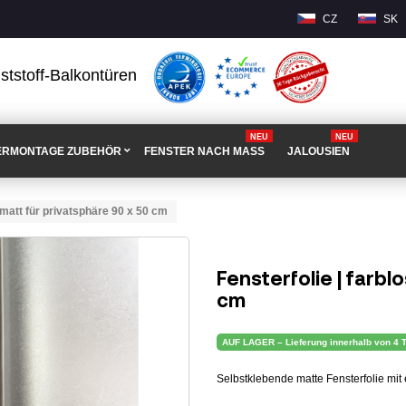
CZ
SK
ststoff-Balkontüren
NEU
NEU
ERMONTAGE ZUBEHÖR
FENSTER NACH MASS
JALOUSIEN
 | matt für privatsphäre 90 x 50 cm
Fensterfolie | farbl
cm
AUF LAGER – Lieferung innerhalb von 4 
Selbstklebende matte Fensterfolie mit