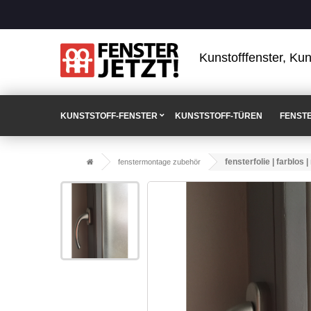
Kunstofffenster, Kun
KUNSTSTOFF-FENSTER
KUNSTSTOFF-TÜREN
FENST
fensterfolie | farblos
fenstermontage zubehör