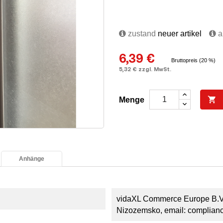
zustand
neuer artikel
au
6,39 €
Bruttopreis (20 %)
5,32 € zzgl. MwSt.

Menge
Anhänge
vidaXL Commerce Europe B.V.,
Nizozemsko, email: complian