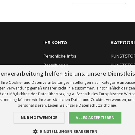
KATEGORI
IHR KONTO
Persönliche Infos
KUNSTSTO
Bestellungen
KUNSTSTO
enverarbeitung helfen Sie uns, unsere Dienstlei
Rechnungskorrekturen
FENSTERM
 Ihre Cookie- und Datenverarbeitungseinstellungen nach Kategorie anpass
Adressen
igen Verwendung gemäß unserer Richtlinie zustimmen, einschließlich der g
Gutscheine
 der Möglichkeit der Datenübertragung außerhalb des Europäischen Wirts
ustimmung können wir Ihre persönlichen Daten und Cookies verwenden, um
personalisieren. Lesen Sie unsere
Datenschutzrichtlinie.
NUR NOTWENDIGE
ALLES AKZEPTIEREN
EINSTELLUNGEN BEARBEITEN