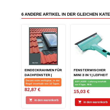
6 ANDERE ARTIKEL IN DER GLEICHEN KAT
EINDECKRAHMEN FÜR
FENSTERWISCHER
DACHFENSTER |
MINI 3 IN 1 | LEIFHEIT
78X140 CM
Derzeit nicht verfügbar, in der
AUF LAGER – Lieferung innerhalb
(780X1400 MM) |
Regel innerhalb von 14 Tagen.
von 4 Tagen.
80 St.
82,87 €
Preis
GRAU | FÜR PROFIL
15,03 €
Preis
BEDACHUNG

in den warenkorb

in den warenkorb