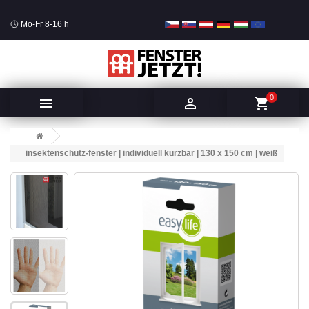
Mo-Fr 8-16 h
0


shopping_cart
insektenschutz-fenster | individuell kürzbar | 130 x 150 cm | weiß