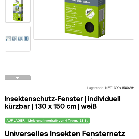
arrow_drop_down
Lagercode:
NET1300x1500WH
Insektenschutz-Fenster | individuell
kürzbar | 130 x 150 cm | weiß
AUF LAGER – Lieferung innerhalb von 4 Tagen.
18 St.
Universelles Insekten Fensternetz