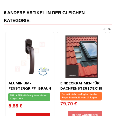
6 ANDERE ARTIKEL IN DER GLEICHEN
KATEGORIE:
<
>
ALUMINIUM-
EINDECKRAHMEN FÜR
K
FENSTERGRIFF | BRAUN
DACHFENSTER | 78X118
U
CM (780X1180 MM) |
1
Derzeit nicht verfügbar, in der
AUF LAGER – Lieferung innerhalb von
AU
BRAUN | FÜR PROFIL
Regel innerhalb von 14 Tagen.
4 Tagen.
36 St.
4 
79,70 €
Preis
BEDACHUNG
5,88 €
0
Preis
Pr
in den warenkorb