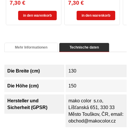
7,30 €
7,30 €
8
Preis
Preis
Pr
in den warenkorb
in den warenkorb
Mehr Informationen
Technische daten
Die Breite (cm)
130
Die Höhe (cm)
150
Hersteller und
mako color s.r.o,
Sicherheit (GPSR)
Líšťanská 651, 330 33
Město Touškov, ČR, email:
obchod@makocolor.cz