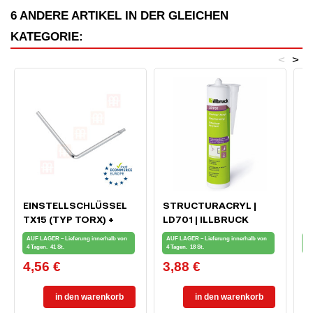
6 ANDERE ARTIKEL IN DER GLEICHEN
KATEGORIE:
<
>
EINSTELLSCHLÜSSEL
STRUCTURACRYL |
I
TX15 (TYP TORX) +
LD701 | ILLBRUCK
B
IMBUS SW4
AUF LAGER – Lieferung innerhalb von
AUF LAGER – Lieferung innerhalb von
Au
4 Tagen.
41 St.
4 Tagen.
18 St.
in
4,56 €
3,88 €
2
Preis
Preis
Pr
in den warenkorb
in den warenkorb