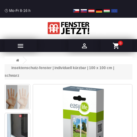
Mo-Fr 8-16 h
0


shopping_cart
insektenschutz-fenster | individuell kürzbar | 100 x 100 cm |
schwarz