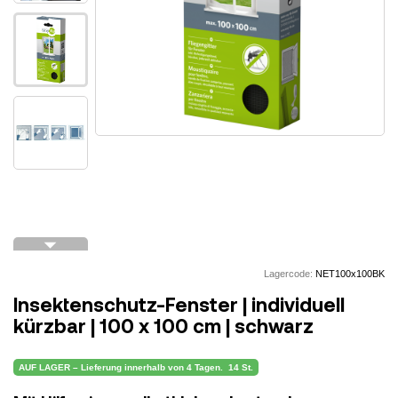
arrow_drop_down
Lagercode:
NET100x100BK
Insektenschutz-Fenster | individuell
kürzbar | 100 x 100 cm | schwarz
AUF LAGER – Lieferung innerhalb von 4 Tagen.
14 St.