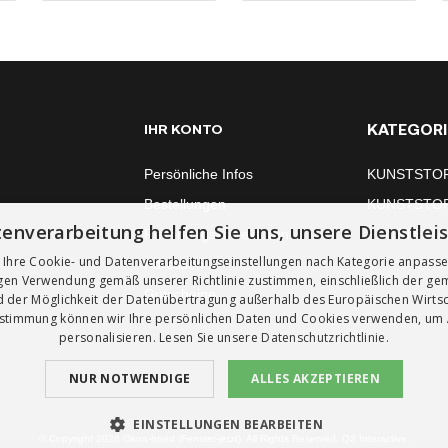
KATEGORI
IHR KONTO
Persönliche Infos
KUNSTSTO
Bestellungen
KUNSTSTO
enverarbeitung helfen Sie uns, unsere Dienstlei
Rechnungskorrekturen
FENSTERM
 Ihre Cookie- und Datenverarbeitungseinstellungen nach Kategorie anpass
Adressen
igen Verwendung gemäß unserer Richtlinie zustimmen, einschließlich der g
Gutscheine
 der Möglichkeit der Datenübertragung außerhalb des Europäischen Wirts
ustimmung können wir Ihre persönlichen Daten und Cookies verwenden, um
personalisieren. Lesen Sie unsere
Datenschutzrichtlinie.
NUR NOTWENDIGE
ALLES AKZEPTIEREN
EINSTELLUNGEN BEARBEITEN
© Copyright 2026 Okna-hned (Fenster-jetzt). All Rights Reserved. Q2 Interactive.