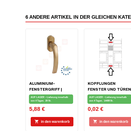
6 ANDERE ARTIKEL IN DER GLEICHEN KAT
ALUMINIUM-
KOPPLUNGEN
FENSTERGRIFF |
FENSTER UND TÜREN
BRONZE
| KUNSTSTOFF
AUF LAGER – Lieferung innerhalb
AUF LAGER – Lieferung innerhalb
KOPPLUNGSFEDER
von 4 Tagen.
20 St.
von 4 Tagen.
14408 St.
5,88 €
0,02 €
Preis
Preis


in den warenkorb
in den warenkorb