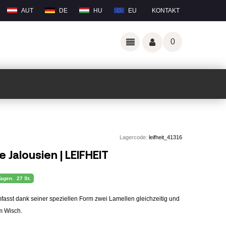
AUT
DE
HU
EU
KONTAKT
0
Lagercode:
leifheit_41316
 Jalousien | LEIFHEIT
Tagen.
27 St.
fasst dank seiner speziellen Form zwei Lamellen gleichzeitig und
em Wisch.