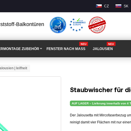
CZ
SK
ststoff-Balkontüren
NEU
NEU
ERMONTAGE ZUBEHÖR
FENSTER NACH MASS
JALOUSIEN
lousien | leifheit
Staubwischer für die
AUF LAGER – Lieferung innerhalb von 4 
Der Jalousetta mit Mircofaserbezug um
reinigt damit vier Flächen mit nur ein