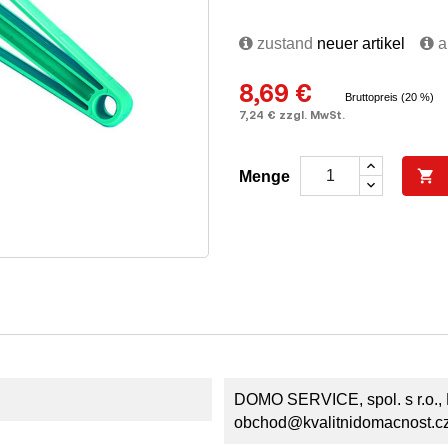
zustand
neuer artikel
au
8,69 €
Bruttopreis (20 %)
7,24 € zzgl. MwSt.

Menge
DOMO SERVICE, spol. s r.o., 
obchod@kvalitnidomacnost.c