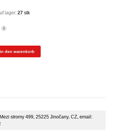
f lager:
27
stk
i
in den warenkorb
Mezi stromy 499, 25225 Jinočany, CZ, email:
z