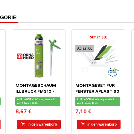
EGORIE:
Aplast 60
MONTAGESCHAUM
MONTAGESET FÜR
ILLBRUCK FM310 -
FENSTER APLAST 60
750ML
AUF LAGER – Lieferung innerhalb
AUF LAGER – Lieferung innerhalb
von 4 Tagen.
15 St.
von 4 Tagen.
19 St.
8,67 €
7,10 €
Preis
Preis


in den warenkorb
in den warenkorb