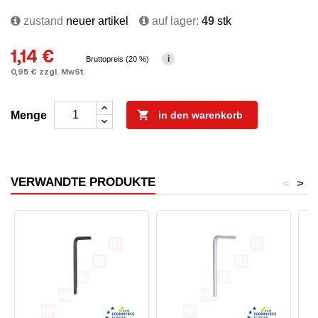
zustand
neuer artikel
auf lager:
49
stk
1,14 €
i
Bruttopreis (20 %)
0,95 € zzgl. MwSt.

Menge
in den warenkorb
VERWANDTE PRODUKTE
<
>