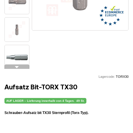
arrow_drop_down
Lagercode:
TORX30
Aufsatz Bit-TORX TX30
AUF LAGER – Lieferung innerhalb von 4 Tagen.
49 St.
Schrauber-Aufsatz bit TX30 Sternprofil (Torx-Typ).