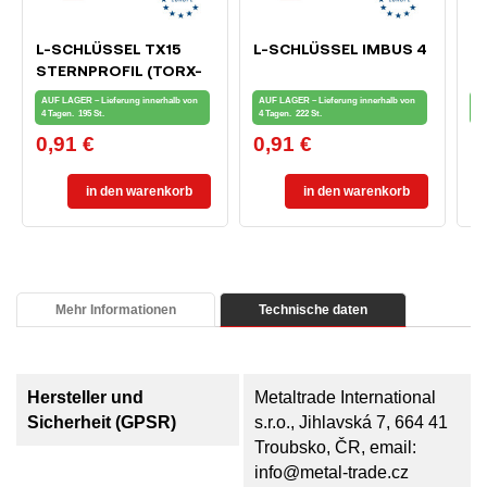
L-SCHLÜSSEL TX15
L-SCHLÜSSEL IMBUS 4
E
STERNPROFIL (TORX-
F
TYP)
B
AUF LAGER – Lieferung innerhalb von
AUF LAGER – Lieferung innerhalb von
AU
4 Tagen.
195 St.
4 Tagen.
222 St.
4 
0,91 €
0,91 €
1
Preis
Preis
Pr
in den warenkorb
in den warenkorb
Mehr Informationen
Technische daten
Hersteller und
Metaltrade International
Sicherheit (GPSR)
s.r.o., Jihlavská 7, 664 41
Troubsko, ČR, email:
info@metal-trade.cz