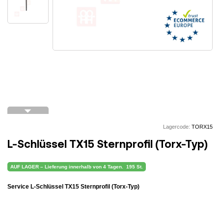
arrow_drop_down
Lagercode:
TORX15
L-Schlüssel TX15 Sternprofil (Torx-Typ)
AUF LAGER – Lieferung innerhalb von 4 Tagen.
195 St.
Service L-Schlüssel TX15 Sternprofil (Torx-Typ)