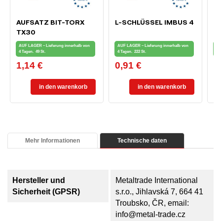
AUFSATZ BIT-TORX
L-SCHLÜSSEL IMBUS 4
E
TX30
F
B
AUF LAGER – Lieferung innerhalb von
AUF LAGER – Lieferung innerhalb von
AU
4 Tagen.
49 St.
4 Tagen.
222 St.
4 
1,14 €
0,91 €
1
Preis
Preis
Pr
in den warenkorb
in den warenkorb
Mehr Informationen
Technische daten
Hersteller und
Metaltrade International
Sicherheit (GPSR)
s.r.o., Jihlavská 7, 664 41
Troubsko, ČR, email:
info@metal-trade.cz