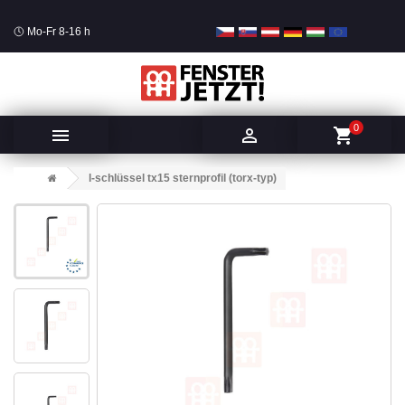
Mo-Fr 8-16 h
0


shopping_cart
l-schlüssel tx15 sternprofil (torx-typ)