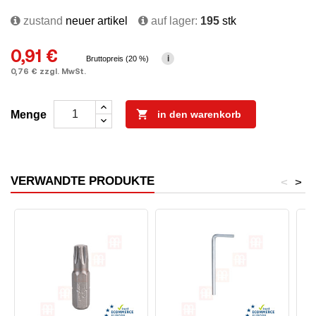
zustand
neuer artikel
auf lager:
195
stk
0,91 €
i
Bruttopreis (20 %)
0,76 € zzgl. MwSt.

Menge
in den warenkorb
VERWANDTE PRODUKTE
<
>