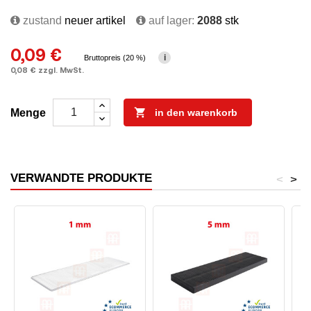
zustand
neuer artikel
auf lager:
2088
stk
0,09 €
i
Bruttopreis (20 %)
0,08 € zzgl. MwSt.

Menge
in den warenkorb
VERWANDTE PRODUKTE
<
>