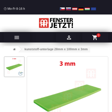
Mo-Fr 8-16 h
0


shopping_cart
kunststoff-unterlage 28mm x 100mm x 3mm