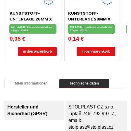
KUNSTSTOFF-
KUNSTSTOFF-
M
UNTERLAGE 28MM X
UNTERLAGE 28MM X
I
100MM X 1MM
100MM X 5MM
7
AUF LAGER – Lieferung innerhalb von
AUF LAGER – Lieferung innerhalb von
AU
4 Tagen.
2243 St.
4 Tagen.
2831 St.
4 
0,05 €
0,14 €
8
Preis
Preis
Pr
in den warenkorb
in den warenkorb
Mehr Informationen
Technische daten
Hersteller und
STOLPLAST CZ s.r.o.,
Sicherheit (GPSR)
Liptaň 246, 793 99 CZ,
email:
stolplast@stolplast.cz