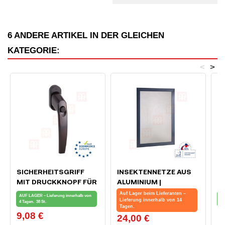
6 ANDERE ARTIKEL IN DER GLEICHEN
KATEGORIE:
<
>
SICHERHEITSGRIFF
INSEKTENNETZE AUS
I
MIT DRUCKKNOPF FÜR
ALUMINIUM |
S
DIE BLOCKIERUNG VON
ANTHRAZIT |
Auf Lager beim Lieferanten –
AUF LAGER – Lieferung innerhalb von
AU
FENSTERN UND
MASSGESCHNEIDERT
Lieferung innerhalb von 14
4 Tagen.
38 St.
4 
Tagen.
BALKONTÜREN, BRAUN
9,08 €
3
Preis
Pr
24,00 €
Preis