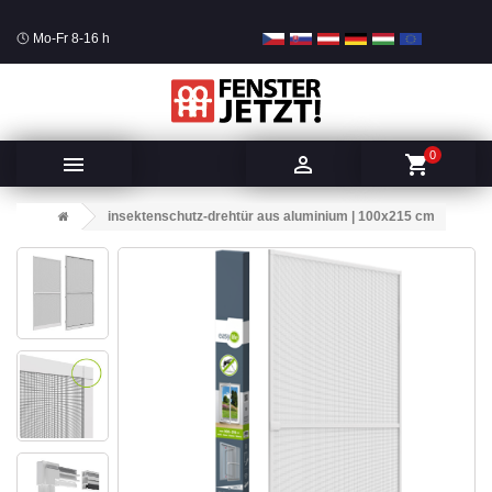
Mo-Fr 8-16 h
0


shopping_cart
insektenschutz-drehtür aus aluminium | 100x215 cm