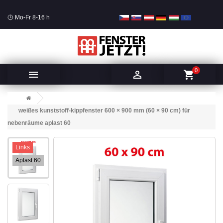
Mo-Fr 8-16 h
0


shopping_cart
weißes kunststoff-kippfenster 600 × 900 mm (60 × 90 cm) für
nebenräume aplast 60
Links
Aplast 60