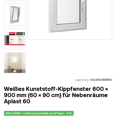
arrow_drop_down
Lagercode:
OSL600x900BRV
Weißes Kunststoff-Kippfenster 600 ×
900 mm (60 × 90 cm) für Nebenräume
Aplast 60
AUF LAGER – Lieferung innerhalb von 4 Tagen.
5 St.