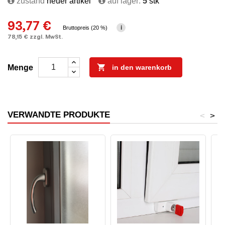
zustand
neuer artikel
auf lager:
5
stk
93,77 €
i
Bruttopreis (20 %)
78,15 € zzgl. MwSt.

Menge
in den warenkorb
VERWANDTE PRODUKTE
<
>
A