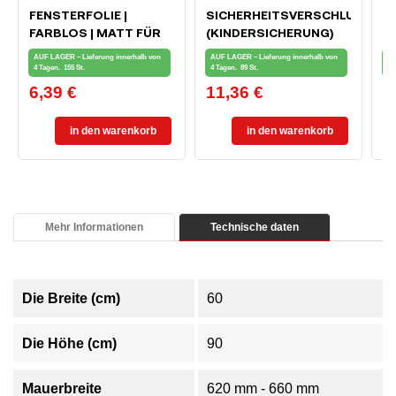
FENSTERFOLIE |
SICHERHEITSVERSCHLUSS
M
FARBLOS | MATT FÜR
(KINDERSICHERUNG)
F
PRIVATSPHÄRE 90 X 50
FÜR FENSTER UND
AUF LAGER – Lieferung innerhalb von
AUF LAGER – Lieferung innerhalb von
AU
CM
BALKONTÜREN
4 Tagen.
155 St.
4 Tagen.
89 St.
4 
6,39 €
11,36 €
0
Preis
Preis
Pr
in den warenkorb
in den warenkorb
Mehr Informationen
Technische daten
Die Breite (cm)
60
Die Höhe (cm)
90
Mauerbreite
620 mm - 660 mm