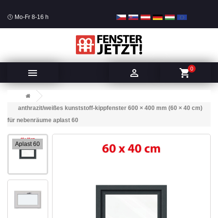
Mo-Fr 8-16 h
0


shopping_cart
anthrazit/weißes kunststoff-kippfenster 600 × 400 mm (60 × 40 cm)
für nebenräume aplast 60
Aplast 60