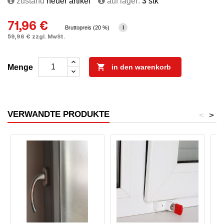
zustand
neuer artikel
auf lager:
3
stk
71,96 €
i
Bruttopreis (20 %)
59,96 € zzgl. MwSt.

Menge
in den warenkorb
VERWANDTE PRODUKTE
<
>
A