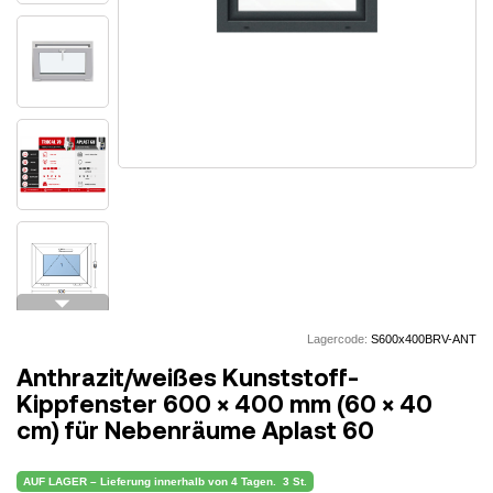
arrow_drop_down
Lagercode:
S600x400BRV-ANT
Anthrazit/weißes Kunststoff-
Kippfenster 600 × 400 mm (60 × 40
cm) für Nebenräume Aplast 60
AUF LAGER – Lieferung innerhalb von 4 Tagen.
3 St.