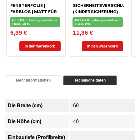
FENSTERFOLIE |
SICHERHEITSVERSCHLUSS
M
FARBLOS | MATT FÜR
(KINDERSICHERUNG)
F
PRIVATSPHÄRE 90 X 50
FÜR FENSTER UND
AUF LAGER – Lieferung innerhalb von
AUF LAGER – Lieferung innerhalb von
AU
CM
BALKONTÜREN
4 Tagen.
155 St.
4 Tagen.
89 St.
4 
6,39 €
11,36 €
0
Preis
Preis
Pr
in den warenkorb
in den warenkorb
Mehr Informationen
Technische daten
Die Breite (cm)
60
Die Höhe (cm)
40
Einbautiefe (Profilbreite)