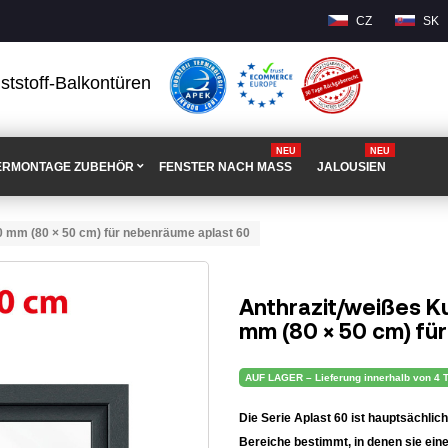
CZ
SK
ststoff-Balkontüren
NEU
NEU
ERMONTAGE ZUBEHÖR
FENSTER NACH MASS
JALOUSIEN
00 mm (80 × 50 cm) für nebenräume aplast 60
Anthrazit/weißes K
mm (80 × 50 cm) fü
AUF LAGER – Lieferung innerhalb von 4 
Die Serie Aplast 60 ist hauptsächli
Bereiche bestimmt, in denen sie eine