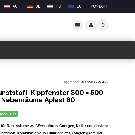
AUT
DE
HU
EU
KONTAKT
0
Lagercode:
S800x500BRV-ANT
unststoff-Kippfenster 800 × 500
r Nebenräume Aplast 60
Tagen.
5 St.
ch für Nebenräume wie Werkstätten, Garagen, Keller und ähnliche
 optimale Kombination aus Funktionalität, Langlebigkeit und