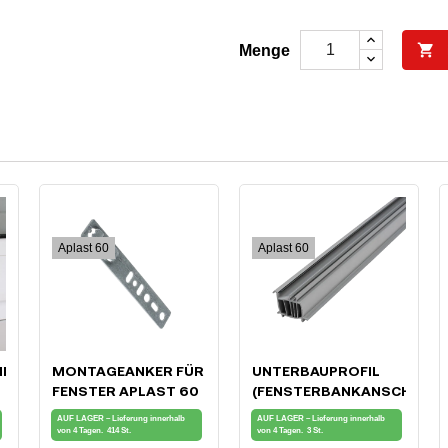

Menge
Aplast 60
Aplast 60
HLUSS
MONTAGEANKER FÜR
UNTERBAUPROFIL
FENSTER APLAST 60
(FENSTERBANKANSCHLUSS
FÜR APLAST 60
AUF LAGER – Lieferung innerhalb
AUF LAGER – Lieferung innerhalb
FENSTER
von 4 Tagen.
414 St.
von 4 Tagen.
3 St.