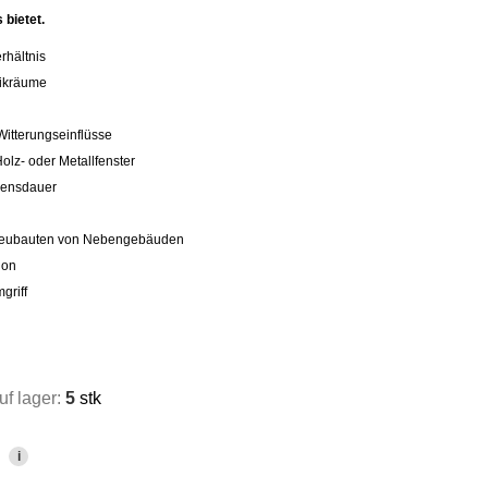
 bietet.
rhältnis
nikräume
g
Witterungseinflüsse
lz- oder Metallfenster
bensdauer
 Neubauten von Nebengebäuden
ion
griff
f lager:
5
stk
i