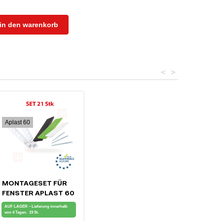
in den warenkorb
<
>
Aplast 60
MONTAGESET FÜR
PROFIL)
FENSTER APLAST 60
AUF LAGER – Lieferung innerhalb
von 4 Tagen.
19 St.