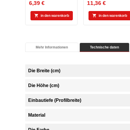
6,39 €
11,36 €
Preis
Preis


in den warenkorb
in den warenkorb
Mehr Informationen
Technische daten
Die Breite (cm)
Die Höhe (cm)
Einbautiefe (Profilbreite)
Material
Die Farbe