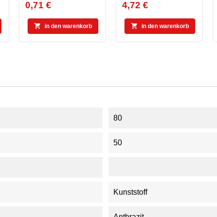
0,71 €
4,72 €
Preis
Preis


in den warenkorb
in den warenkorb
80
50
Kunststoff
Anthrazit