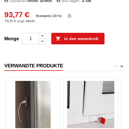
zustand
neuer artikel
auf lager:
3
stk
93,77 €
i
Bruttopreis (20 %)
78,15 € zzgl. MwSt.

Menge
in den warenkorb
VERWANDTE PRODUKTE
<
>
A