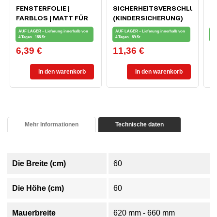
FENSTERFOLIE |
SICHERHEITSVERSCHLUSS
M
FARBLOS | MATT FÜR
(KINDERSICHERUNG)
F
PRIVATSPHÄRE 90 X 50
FÜR FENSTER UND
AUF LAGER – Lieferung innerhalb von
AUF LAGER – Lieferung innerhalb von
AU
CM
BALKONTÜREN
4 Tagen.
155 St.
4 Tagen.
89 St.
4 
6,39 €
11,36 €
0
Preis
Preis
Pr
in den warenkorb
in den warenkorb
Mehr Informationen
Technische daten
Die Breite (cm)
60
Die Höhe (cm)
60
Mauerbreite
620 mm - 660 mm