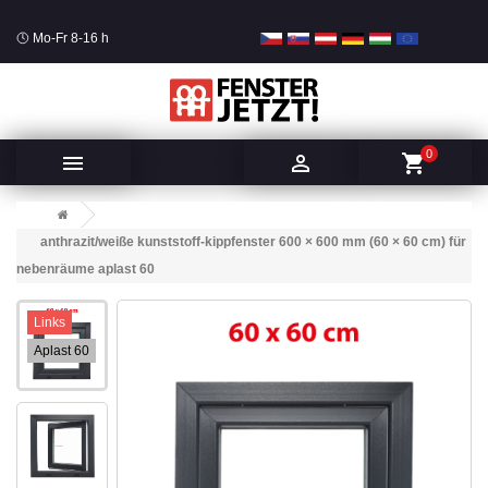
Mo-Fr 8-16 h
0


shopping_cart
anthrazit/weiße kunststoff-kippfenster 600 × 600 mm (60 × 60 cm) für
nebenräume aplast 60
Links
Aplast 60