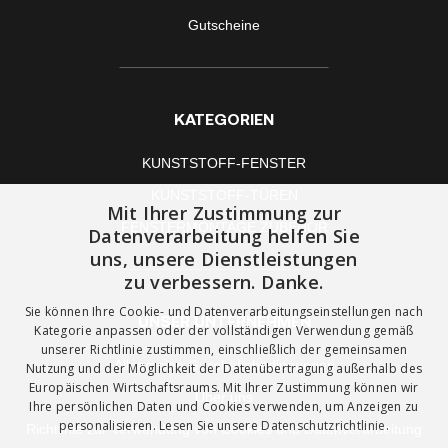
Gutscheine
KATEGORIEN
KUNSTSTOFF-FENSTER
KUNSTSTOFF-TÜREN
Mit Ihrer Zustimmung zur
FENSTERMONTAGE ZUBEHÖR
Datenverarbeitung helfen Sie
uns, unsere Dienstleistungen
zu verbessern. Danke.
Sie können Ihre Cookie- und Datenverarbeitungseinstellungen nach
UNSER UNTERNEHMEN
Kategorie anpassen oder der vollständigen Verwendung gemäß
unserer Richtlinie zustimmen, einschließlich der gemeinsamen
Allgemeine Geschäftsbedingungen
Nutzung und der Möglichkeit der Datenübertragung außerhalb des
Europäischen Wirtschaftsraums. Mit Ihrer Zustimmung können wir
Über uns
Ihre persönlichen Daten und Cookies verwenden, um Anzeigen zu
personalisieren. Lesen Sie unsere
Datenschutzrichtlinie.
Richtlinie zur Verwendung von Cookies und Datenverarbeitung