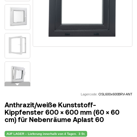
arrow_drop_down
Lagercode:
OSL600x600BRV-ANT
Anthrazit/weiße Kunststoff-
Kippfenster 600 × 600 mm (60 × 60
cm) für Nebenräume Aplast 60
AUF LAGER – Lieferung innerhalb von 4 Tagen.
3 St.