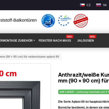
CZ
SK
ststoff-Balkontüren
NEU
NEU
ERMONTAGE ZUBEHÖR
FENSTER NACH MASS
JALOUSIEN
0 mm (90 × 90 cm) für nebenräume aplast 60
Anthrazit/weiße Ku
mm (90 × 90 cm) fü
AUF LAGER – Lieferung innerhalb von 4 
Die Serie Aplast 60 ist hauptsächli
Bereiche bestimmt, in denen sie eine