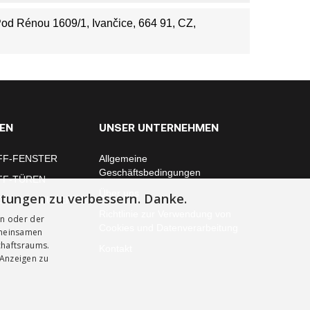
 Pod Rénou 1609/1, Ivančice, 664 91, CZ,
EN
UNSER UNTERNEHMEN
FF-FENSTER
Allgemeine
Geschäftsbedingungen
FF-TÜREN
Über uns
stungen zu verbessern. Danke.
ONTAGE ZUBEHÖR
Richtlinie zur Verwendung von
en oder der
Cookies und Datenverarbeitung
emeinsamen
chaftsraums.
Kontakt
 Anzeigen zu