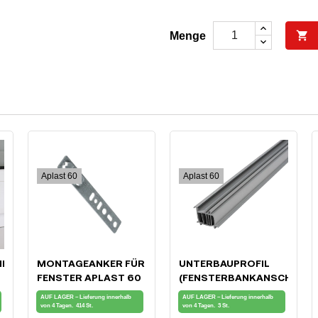

Menge
Aplast 60
Aplast 60
HLUSS
MONTAGEANKER FÜR
UNTERBAUPROFIL
FENSTER APLAST 60
(FENSTERBANKANSCHLUSS
FÜR APLAST 60
AUF LAGER – Lieferung innerhalb
AUF LAGER – Lieferung innerhalb
FENSTER
von 4 Tagen.
414 St.
von 4 Tagen.
3 St.