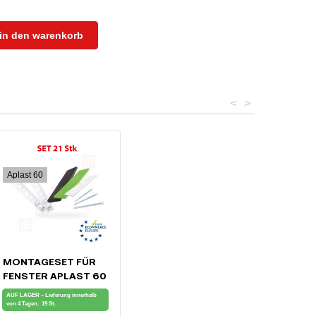
in den warenkorb
<
>
Aplast 60
MONTAGESET FÜR
PROFIL)
FENSTER APLAST 60
AUF LAGER – Lieferung innerhalb
von 4 Tagen.
19 St.