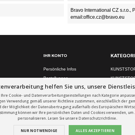
Bravo International CZ s.r.o.,
email:office.cz@bravo.eu
KATEGORI
IHR KONTO
Persönliche Infos
KUNSTSTO
Bestellungen
KUNSTSTO
enverarbeitung helfen Sie uns, unsere Dienstlei
Rechnungskorrekturen
FENSTERM
 Ihre Cookie- und Datenverarbeitungseinstellungen nach Kategorie anpass
Adressen
igen Verwendung gemäß unserer Richtlinie zustimmen, einschließlich der g
Gutscheine
 der Möglichkeit der Datenübertragung außerhalb des Europäischen Wirts
ustimmung können wir Ihre persönlichen Daten und Cookies verwenden, um
personalisieren. Lesen Sie unsere
Datenschutzrichtlinie.
NUR NOTWENDIGE
ALLES AKZEPTIEREN