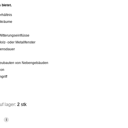
 bietet.
rhältnis
nikräume
g
Witterungseinflüsse
lz- oder Metallfenster
bensdauer
 Neubauten von Nebengebäuden
ion
griff
f lager:
2
stk
i