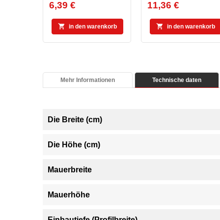
6,39 €
11,36 €
Preis
Preis


in den warenkorb
in den warenkorb
Mehr Informationen
Technische daten
Die Breite (cm)
Die Höhe (cm)
Mauerbreite
Mauerhöhe
Einbautiefe (Profilbreite)