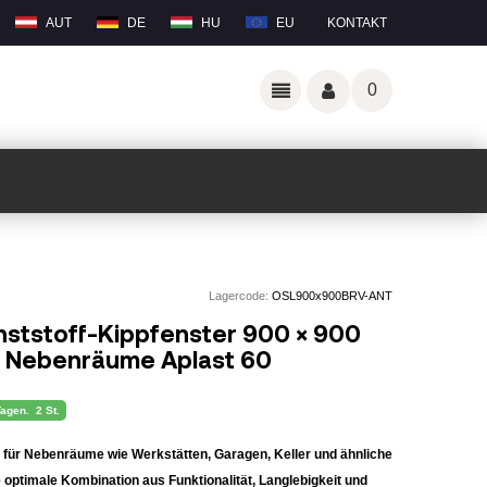
AUT
DE
HU
EU
KONTAKT
0
Lagercode:
OSL900x900BRV-ANT
nststoff-Kippfenster 900 × 900
r Nebenräume Aplast 60
Tagen.
2 St.
ch für Nebenräume wie Werkstätten, Garagen, Keller und ähnliche
 optimale Kombination aus Funktionalität, Langlebigkeit und