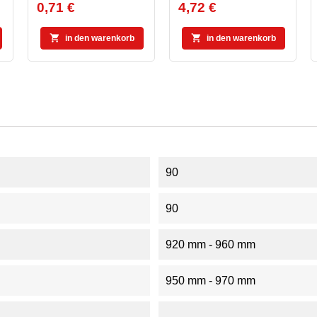
0,71 €
4,72 €
Preis
Preis


in den warenkorb
in den warenkorb
90
90
920 mm - 960 mm
950 mm - 970 mm