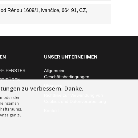
 Pod Rénou 1609/1, Ivančice, 664 91, CZ,
EN
UNSER UNTERNEHMEN
FF-FENSTER
Allgemeine
Geschäftsbedingungen
FF-TÜREN
Über uns
stungen zu verbessern. Danke.
ONTAGE ZUBEHÖR
Richtlinie zur Verwendung von
en oder der
Cookies und Datenverarbeitung
emeinsamen
chaftsraums.
Kontakt
 Anzeigen zu