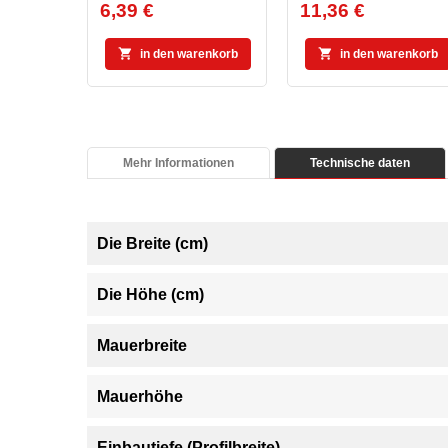
6,39 €
11,36 €
Preis
Preis


in den warenkorb
in den warenkorb
Mehr Informationen
Technische daten
Die Breite (cm)
Die Höhe (cm)
Mauerbreite
Mauerhöhe
Einbautiefe (Profilbreite)