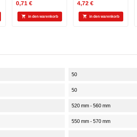
0,71 €
4,72 €
Preis
Preis


in den warenkorb
in den warenkorb
50
50
520 mm - 560 mm
550 mm - 570 mm