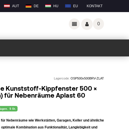
AUT
DE
HU
EU
KONTAKT
0
Lagercode:
OSP500x500BRV-ZLAT
e Kunststoff-Kippfenster 500 ×
) für Nebenräume Aplast 60
Tagen.
5 St.
ch für Nebenräume wie Werkstätten, Garagen, Keller und ähnliche
 optimale Kombination aus Funktionalität, Langlebigkeit und