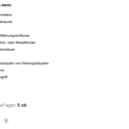
 bietet.
rhältnis
nikräume
g
Witterungseinflüsse
lz- oder Metallfenster
bensdauer
 Neubauten von Nebengebäuden
ion
griff
f lager:
5
stk
i