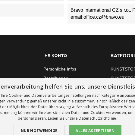
Bravo International CZ s.r.o.,
email:office.cz@bravo.eu
KATEGORI
IHR KONTO
Persönliche Infos
KUNSTSTO
Bestellungen
KUNSTSTO
enverarbeitung helfen Sie uns, unsere Dienstlei
Rechnungskorrekturen
FENSTERM
 Ihre Cookie- und Datenverarbeitungseinstellungen nach Kategorie anpass
Adressen
igen Verwendung gemäß unserer Richtlinie zustimmen, einschließlich der g
Gutscheine
 der Möglichkeit der Datenübertragung außerhalb des Europäischen Wirts
ustimmung können wir Ihre persönlichen Daten und Cookies verwenden, um
personalisieren. Lesen Sie unsere
Datenschutzrichtlinie.
NUR NOTWENDIGE
ALLES AKZEPTIEREN