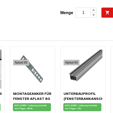

Menge
Aplast 60
Aplast 60
HLUSS
MONTAGEANKER FÜR
UNTERBAUPROFIL
FENSTER APLAST 60
(FENSTERBANKANSCHLUSS
FÜR APLAST 60
AUF LAGER – Lieferung innerhalb
AUF LAGER – Lieferung innerhalb
FENSTER
von 4 Tagen.
414 St.
von 4 Tagen.
3 St.