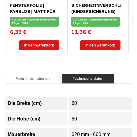
FENSTERFOLIE |
SICHERHEITSVERSCHLUSS
M
FARBLOS | MATT FÜR
(KINDERSICHERUNG)
F
PRIVATSPHÄRE 90 X 50
FÜR FENSTER UND
AUF LAGER – Lieferung innerhalb von
AUF LAGER – Lieferung innerhalb von
AU
CM
BALKONTÜREN
4 Tagen.
155 St.
4 Tagen.
89 St.
4 
6,39 €
11,36 €
0
Preis
Preis
Pr
in den warenkorb
in den warenkorb
Mehr Informationen
Technische daten
Die Breite (cm)
60
Die Höhe (cm)
60
Mauerbreite
620 mm - 660 mm