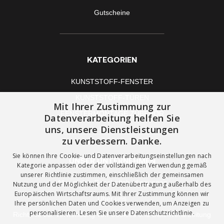
Gutscheine
KATEGORIEN
KUNSTSTOFF-FENSTER
KUNSTSTOFF-TÜREN
Mit Ihrer Zustimmung zur
FENSTERMONTAGE ZUBEHÖR
Datenverarbeitung helfen Sie
uns, unsere Dienstleistungen
zu verbessern. Danke.
Sie können Ihre Cookie- und Datenverarbeitungseinstellungen nach
UNSER UNTERNEHMEN
Kategorie anpassen oder der vollständigen Verwendung gemäß
unserer Richtlinie zustimmen, einschließlich der gemeinsamen
Allgemeine Geschäftsbedingungen
Nutzung und der Möglichkeit der Datenübertragung außerhalb des
Europäischen Wirtschaftsraums. Mit Ihrer Zustimmung können wir
Über uns
Ihre persönlichen Daten und Cookies verwenden, um Anzeigen zu
personalisieren. Lesen Sie unsere
Datenschutzrichtlinie.
Richtlinie zur Verwendung von Cookies und Datenverarbeitung