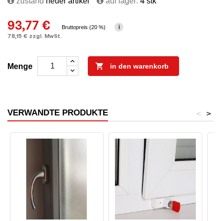
zustand
neuer artikel
auf lager:
4
stk
93,77 €
i
Bruttopreis (20 %)
78,15 € zzgl. MwSt.

Menge
in den warenkorb
VERWANDTE PRODUKTE
<
>
A