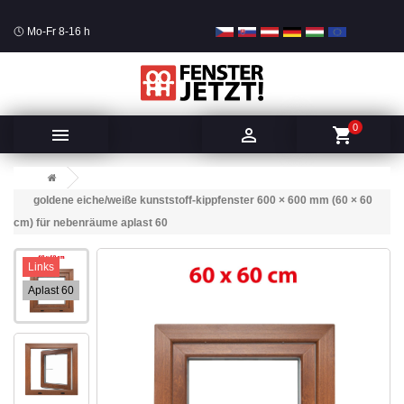
Mo-Fr 8-16 h
0


shopping_cart
goldene eiche/weiße kunststoff-kippfenster 600 × 600 mm (60 × 60
cm) für nebenräume aplast 60
Links
Aplast 60