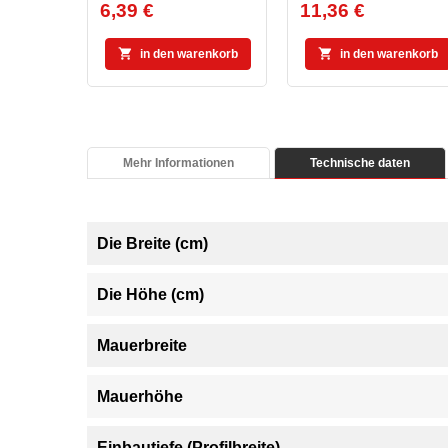
6,39 €
11,36 €
Preis
Preis


in den warenkorb
in den warenkorb
Mehr Informationen
Technische daten
Die Breite (cm)
Die Höhe (cm)
Mauerbreite
Mauerhöhe
Einbautiefe (Profilbreite)