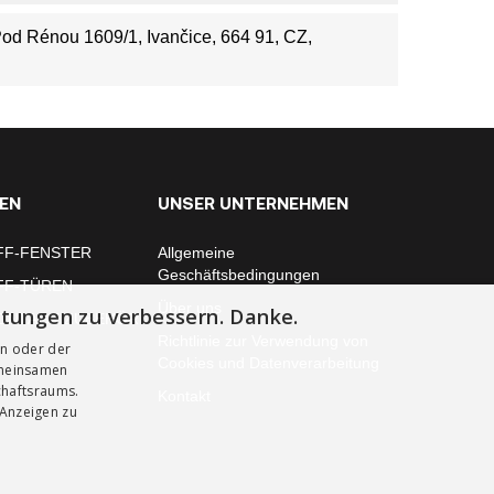
 Pod Rénou 1609/1, Ivančice, 664 91, CZ,
EN
UNSER UNTERNEHMEN
FF-FENSTER
Allgemeine
Geschäftsbedingungen
FF-TÜREN
Über uns
stungen zu verbessern. Danke.
ONTAGE ZUBEHÖR
Richtlinie zur Verwendung von
en oder der
Cookies und Datenverarbeitung
emeinsamen
chaftsraums.
Kontakt
 Anzeigen zu