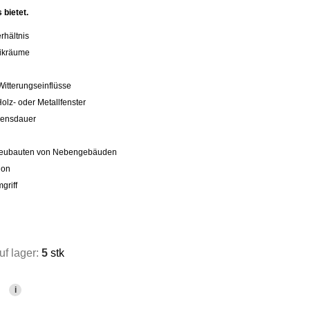
 bietet.
rhältnis
nikräume
g
Witterungseinflüsse
lz- oder Metallfenster
bensdauer
 Neubauten von Nebengebäuden
ion
griff
f lager:
5
stk
i