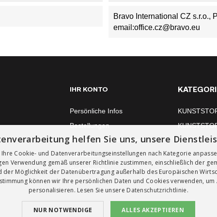
Bravo International CZ s.r.o.,
email:office.cz@bravo.eu
KATEGORI
IHR KONTO
Persönliche Infos
KUNSTSTO
Bestellungen
KUNSTSTO
enverarbeitung helfen Sie uns, unsere Dienstlei
Rechnungskorrekturen
FENSTERM
 Ihre Cookie- und Datenverarbeitungseinstellungen nach Kategorie anpass
Adressen
igen Verwendung gemäß unserer Richtlinie zustimmen, einschließlich der g
Gutscheine
 der Möglichkeit der Datenübertragung außerhalb des Europäischen Wirts
ustimmung können wir Ihre persönlichen Daten und Cookies verwenden, um
personalisieren. Lesen Sie unsere
Datenschutzrichtlinie.
NUR NOTWENDIGE
ALLES AKZEPTIEREN