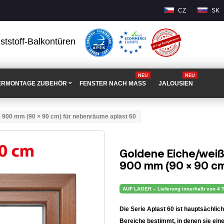
CZ
SK
ststoff-Balkontüren
NEU
NEU
ERMONTAGE ZUBEHÖR
FENSTER NACH MASS
JALOUSIEN
× 900 mm (90 × 90 cm) für nebenräume aplast 60
Goldene Eiche/weiß
900 mm (90 × 90 cm
AUF LAGER – Lieferung innerhalb von 4 
Die Serie Aplast 60 ist hauptsächli
Bereiche bestimmt, in denen sie eine