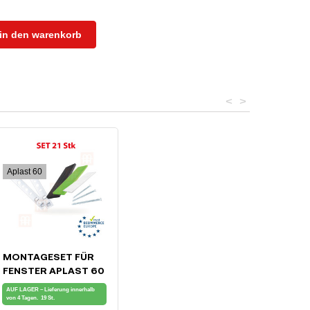
in den warenkorb
<
>
Aplast 60
MONTAGESET FÜR
PROFIL)
FENSTER APLAST 60
AUF LAGER – Lieferung innerhalb
von 4 Tagen.
19 St.