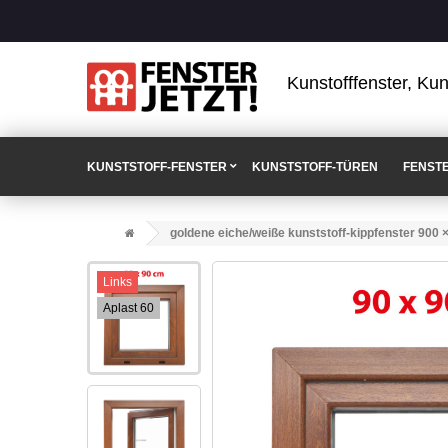
Kunstofffenster, Kun
KUNSTSTOFF-FENSTER
KUNSTSTOFF-TÜREN
FENST
goldene eiche/weiße kunststoff-kippfenster 900 
Links
Aplast 60