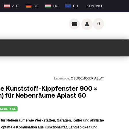
AUT
DE
HU
EU
KONTAKT
0
Lagercode:
OSL900x900BRV-ZLAT
e Kunststoff-Kippfenster 900 ×
) für Nebenräume Aplast 60
Tagen.
5 St.
ch für Nebenräume wie Werkstätten, Garagen, Keller und ähnliche
 optimale Kombination aus Funktionalität, Langlebigkeit und