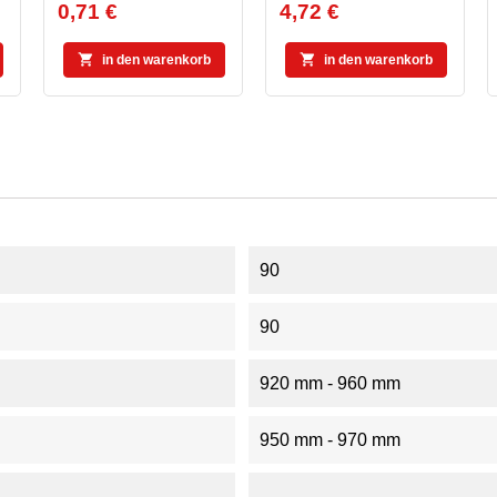
0,71 €
4,72 €
Preis
Preis


in den warenkorb
in den warenkorb
90
90
920 mm - 960 mm
950 mm - 970 mm