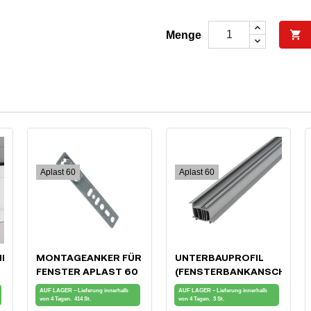

Menge
Aplast 60
Aplast 60
HLUSS
MONTAGEANKER FÜR
UNTERBAUPROFIL
FENSTER APLAST 60
(FENSTERBANKANSCHLUSS
FÜR APLAST 60
AUF LAGER – Lieferung innerhalb
AUF LAGER – Lieferung innerhalb
FENSTER
von 4 Tagen.
414 St.
von 4 Tagen.
3 St.