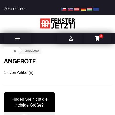
Mo-Fr 8-16 h
0


shopping_cart
angebote
ANGEBOTE
1 - von Artikel(n)
Finden Sie nicht die
richtige Größe?