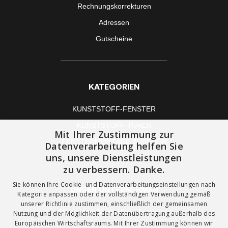
Rechnungskorrekturen
Adressen
Gutscheine
KATEGORIEN
KUNSTSTOFF-FENSTER
KUNSTSTOFF-TÜREN
Mit Ihrer Zustimmung zur
FENSTERMONTAGE ZUBEHÖR
Datenverarbeitung helfen Sie
uns, unsere Dienstleistungen
zu verbessern. Danke.
Sie können Ihre Cookie- und Datenverarbeitungseinstellungen nach
UNSER UNTERNEHMEN
Kategorie anpassen oder der vollständigen Verwendung gemäß
unserer Richtlinie zustimmen, einschließlich der gemeinsamen
Allgemeine Geschäftsbedingungen
Nutzung und der Möglichkeit der Datenübertragung außerhalb des
Europäischen Wirtschaftsraums. Mit Ihrer Zustimmung können wir
Über uns