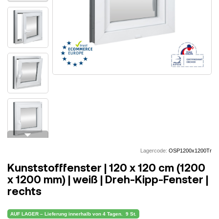
arrow_drop_down
Lagercode:
OSP1200x1200Tr
Kunststofffenster | 120 x 120 cm (1200
x 1200 mm) | weiß | Dreh-Kipp-Fenster |
rechts
AUF LAGER – Lieferung innerhalb von 4 Tagen.
9 St.