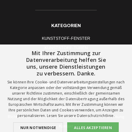
KATEGORIEN
KUNSTSTOFF-FENSTER
KUNSTSTOFF-TÜREN
Mit Ihrer Zustimmung zur
FENSTERMONTAGE ZUBEHÖR
Datenverarbeitung helfen Sie
uns, unsere Dienstleistungen
zu verbessern. Danke.
Sie können Ihre Cookie- und Datenverarbeitungseinstellungen nach
UNSER UNTERNEHMEN
Kategorie anpassen oder der vollständigen Verwendung gemäß
unserer Richtlinie zustimmen, einschließlich der gemeinsamen
Allgemeine Geschäftsbedingungen
Nutzung und der Möglichkeit der Datenübertragung außerhalb des
Europäischen Wirtschaftsraums. Mit Ihrer Zustimmung können wir
Über uns
Ihre persönlichen Daten und Cookies verwenden, um Anzeigen zu
personalisieren. Lesen Sie unsere
Datenschutzrichtlinie.
Richtlinie zur Verwendung von Cookies und Datenverarbeitung
Kontakt
NUR NOTWENDIGE
ALLES AKZEPTIEREN