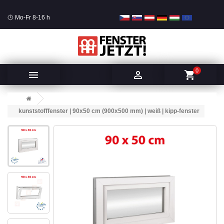
Mo-Fr 8-16 h
0


shopping_cart
kunststofffenster | 90x50 cm (900x500 mm) | weiß | kipp-fenster