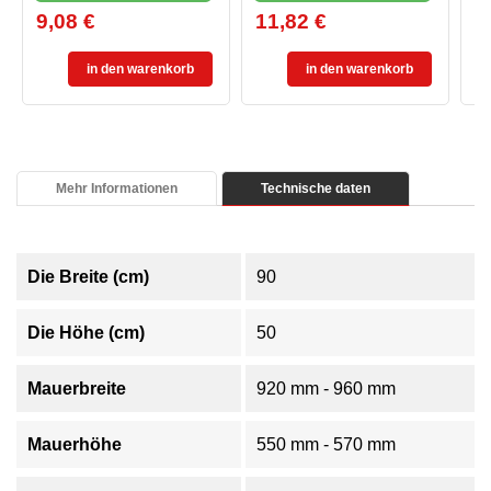
9,08 €
11,82 €
8
Preis
Preis
Pr
in den warenkorb
in den warenkorb
Mehr Informationen
Technische daten
Die Breite (cm)
90
Die Höhe (cm)
50
Mauerbreite
920 mm - 960 mm
Mauerhöhe
550 mm - 570 mm