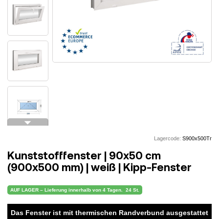
arrow_drop_down
Lagercode:
S900x500Tr
Kunststofffenster | 90x50 cm
(900x500 mm) | weiß | Kipp-Fenster
AUF LAGER – Lieferung innerhalb von 4 Tagen.
24 St.
Das Fenster ist mit thermischen Randverbund ausgestattet