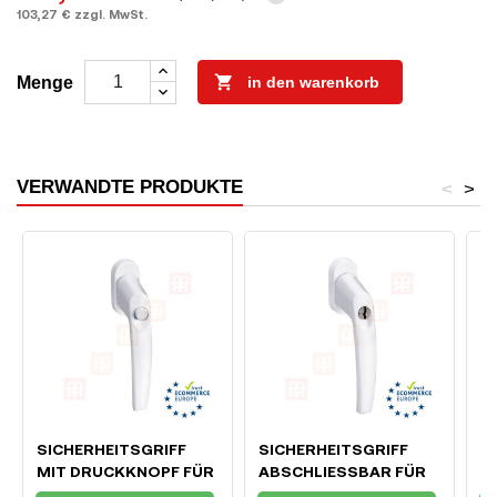
103,27 € zzgl. MwSt.

Menge
in den warenkorb
VERWANDTE PRODUKTE
<
>
SICHERHEITSGRIFF
SICHERHEITSGRIFF
M
MIT DRUCKKNOPF FÜR
ABSCHLIESSBAR FÜR F
I
FENSTER UND
ENSTER UND B
7