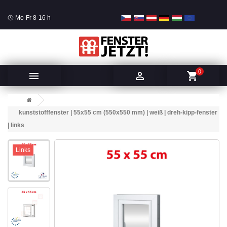
Mo-Fr 8-16 h
0


shopping_cart
kunststofffenster | 55x55 cm (550x550 mm) | weiß | dreh-kipp-fenster
| links
Links