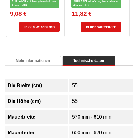
AUF LAGER – Lieferung innerhalb von
AUF LAGER – Lieferung innerhalb von
AU
BALKONTÜR, WEISS
ALKONTÜREN, WEISS
4 Tagen.
70 St.
4 Tagen.
56 St.
4 
9,08 €
11,82 €
8
Preis
Preis
Pr
in den warenkorb
in den warenkorb
Mehr Informationen
Technische daten
Die Breite (cm)
55
Die Höhe (cm)
55
Mauerbreite
570 mm - 610 mm
Mauerhöhe
600 mm - 620 mm