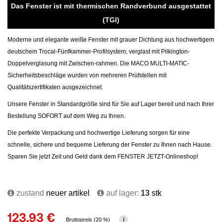
Das Fenster ist mit thermischen Randverbund ausgestattet
(TGI)
Moderne und elegante weiße Fenster mit grauer Dichtung aus hochwertigem
deutschem Trocal-Fünfkammer-Profilsystem, verglast mit Pilkington-
Doppelverglasung mit Zwischen-rahmen. Die MACO MULTI-MATIC-
Sicherheitsbeschläge wurden von mehreren Prüfstellen mit
Qualitätszertifikaten ausgezeichnet.
Unsere Fenster in Standardgröße sind für Sie auf Lager bereit und nach Ihrer
Bestellung SOFORT auf dem Weg zu Ihnen.
Die perfekte Verpackung und hochwertige Lieferung sorgen für eine
schnelle, sichere und bequeme Lieferung der Fenster zu Ihnen nach Hause.
Sparen Sie jetzt Zeit und Geld dank dem FENSTER JETZT-Onlineshop!
zustand
neuer artikel
auf lager:
13
stk
123,93 €
i
Bruttopreis (20 %)