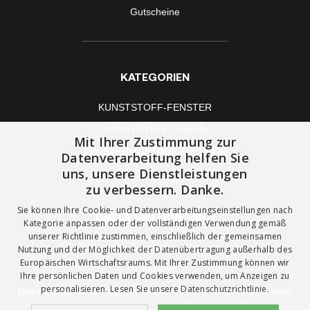
Gutscheine
KATEGORIEN
KUNSTSTOFF-FENSTER
KUNSTSTOFF-TÜREN
Mit Ihrer Zustimmung zur
FENSTERMONTAGE ZUBEHÖR
Datenverarbeitung helfen Sie
uns, unsere Dienstleistungen
zu verbessern. Danke.
Sie können Ihre Cookie- und Datenverarbeitungseinstellungen nach
UNSER UNTERNEHMEN
Kategorie anpassen oder der vollständigen Verwendung gemäß
unserer Richtlinie zustimmen, einschließlich der gemeinsamen
Allgemeine Geschäftsbedingungen
Nutzung und der Möglichkeit der Datenübertragung außerhalb des
Europäischen Wirtschaftsraums. Mit Ihrer Zustimmung können wir
Über uns
Ihre persönlichen Daten und Cookies verwenden, um Anzeigen zu
personalisieren. Lesen Sie unsere
Datenschutzrichtlinie.
Richtlinie zur Verwendung von Cookies und Datenverarbeitung