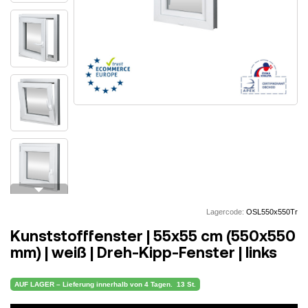
arrow_drop_down
Lagercode:
OSL550x550Tr
Kunststofffenster | 55x55 cm (550x550
mm) | weiß | Dreh-Kipp-Fenster | links
AUF LAGER – Lieferung innerhalb von 4 Tagen.
13 St.