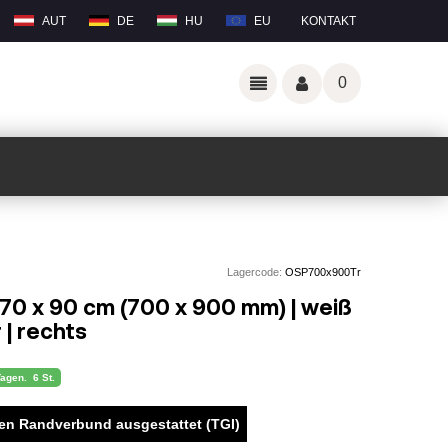
AUT
DE
HU
EU
KONTAKT
0
Lagercode:
OSP700x900Tr
 70 x 90 cm (700 x 900 mm) | weiß
 | rechts
Tagen.
6 St.
hen Randverbund ausgestattet (TGI)