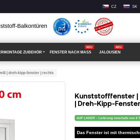
CZ
SK
ststoff-Balkontüren
NEU
NEU
ERMONTAGE ZUBEHÖR
FENSTER NACH MASS
JALOUSIEN
iß | dreh-kipp-fenster | rechts
Kunststofffenster |
| Dreh-Kipp-Fenster
AUF LAGER – Lieferung innerhalb von 4 
Das Fenster ist mit thermisc