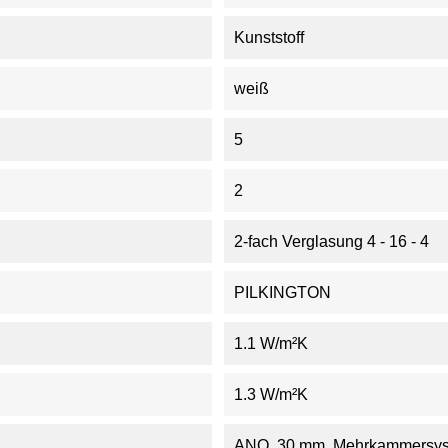
Kunststoff
weiß
5
2
2-fach Verglasung 4 - 16 - 4
PILKINGTON
1.1 W/m²K
1.3 W/m²K
ANO, 30 mm, Mehrkammersy