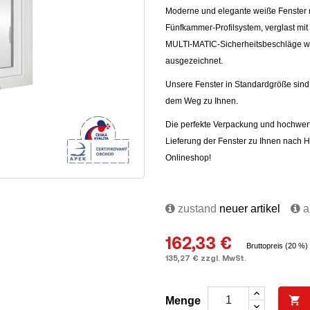
Moderne und elegante weiße Fenster 
Fünfkammer-Profilsystem, verglast m
MULTI-MATIC-Sicherheitsbeschläge wur
ausgezeichnet.
Unsere Fenster in Standardgröße sind 
dem Weg zu Ihnen.
Die perfekte Verpackung und hochwert
Lieferung der Fenster zu Ihnen nach 
Onlineshop!
zustand
neuer artikel
au
162,33 €
Bruttopreis (20 %)
135,27 € zzgl. MwSt.

Menge