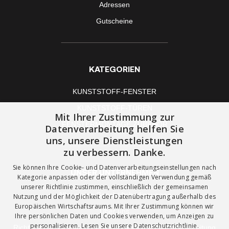
Adressen
Gutscheine
KATEGORIEN
KUNSTSTOFF-FENSTER
KUNSTSTOFF-TÜREN
Mit Ihrer Zustimmung zur
FENSTERMONTAGE ZUBEHÖR
Datenverarbeitung helfen Sie
uns, unsere Dienstleistungen
zu verbessern. Danke.
Sie können Ihre Cookie- und Datenverarbeitungseinstellungen nach
UNSER UNTERNEHMEN
Kategorie anpassen oder der vollständigen Verwendung gemäß
unserer Richtlinie zustimmen, einschließlich der gemeinsamen
Allgemeine Geschäftsbedingungen
Nutzung und der Möglichkeit der Datenübertragung außerhalb des
Europäischen Wirtschaftsraums. Mit Ihrer Zustimmung können wir
Über uns
Ihre persönlichen Daten und Cookies verwenden, um Anzeigen zu
personalisieren. Lesen Sie unsere
Datenschutzrichtlinie.
Richtlinie zur Verwendung von Cookies und Datenverarbeitung