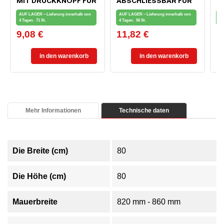
MIT DRUCKKNOPF FÜR
ABSCHLIESSBAR FÜR F
I
FENSTER UND
ENSTER UND B
7
AUF LAGER – Lieferung innerhalb von
AUF LAGER – Lieferung innerhalb von
AU
BALKONTÜR, WEISS
ALKONTÜREN, WEISS
4 Tagen.
71 St.
4 Tagen.
56 St.
4 
9,08 €
11,82 €
8
Preis
Preis
Pr
in den warenkorb
in den warenkorb
Mehr Informationen
Technische daten
Die Breite (cm)
80
Die Höhe (cm)
80
Mauerbreite
820 mm - 860 mm