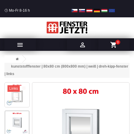
Mo-Fr 8-16 h
0


shopping_cart
kunststofffenster | 80x80 cm (800x800 mm) | weiß | dreh-kipp-fenster
| links
Links