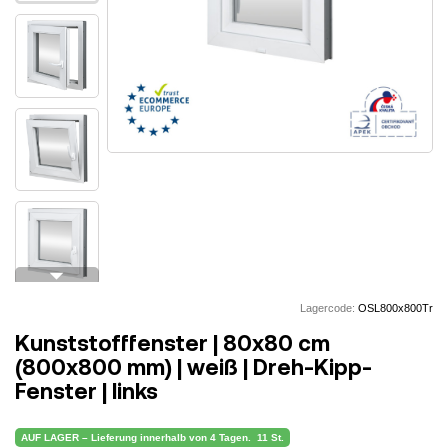
arrow_drop_down
Lagercode:
OSL800x800Tr
Kunststofffenster | 80x80 cm
(800x800 mm) | weiß | Dreh-Kipp-
Fenster | links
AUF LAGER – Lieferung innerhalb von 4 Tagen.
11 St.