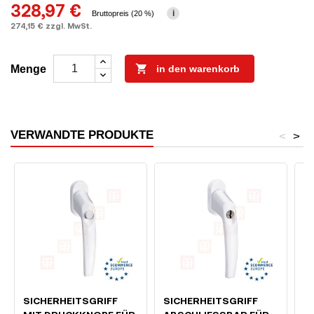
328,97 €
i
Bruttopreis (20 %)
274,15 € zzgl. MwSt.

Menge
in den warenkorb
VERWANDTE PRODUKTE
<
>
SICHERHEITSGRIFF
SICHERHEITSGRIFF
M