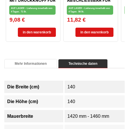
MIT DRUCKKNOPF FÜR
ABSCHLIESSBAR FÜR F
I
FENSTER UND
ENSTER UND B
7
AUF LAGER – Lieferung innerhalb von
AUF LAGER – Lieferung innerhalb von
AU
BALKONTÜR, WEISS
ALKONTÜREN, WEISS
4 Tagen.
71 St.
4 Tagen.
56 St.
4 
9,08 €
11,82 €
8
Preis
Preis
Pr
in den warenkorb
in den warenkorb
Mehr Informationen
Technische daten
Die Breite (cm)
140
Die Höhe (cm)
140
Mauerbreite
1420 mm - 1460 mm