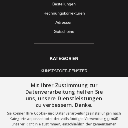
Bestellungen
Rechnungskorrekturen
Adressen
Gutscheine
KATEGORIEN
KUNSTSTOFF-FENSTER
KUNSTSTOFF-TÜREN
Mit Ihrer Zustimmung zur
FENSTERMONTAGE ZUBEHÖR
Datenverarbeitung helfen Sie
uns, unsere Dienstleistungen
zu verbessern. Danke.
Sie können Ihre Cookie- und Datenverarbeitungseinstellungen nach
UNSER UNTERNEHMEN
Kategorie anpassen oder der vollständigen Verwendung gemäß
unserer Richtlinie zustimmen, einschließlich der gemeinsamen