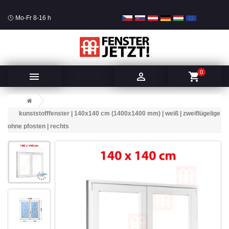
Mo-Fr 8-16 h
0


shopping_cart
kunststofffenster | 140x140 cm (1400x1400 mm) | weiß | zweiflügelige
ohne pfosten | rechts