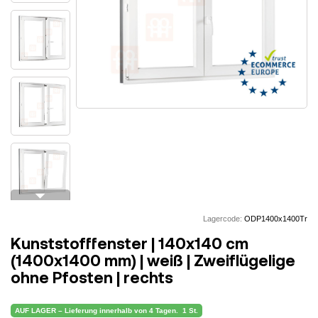
arrow_drop_down
Lagercode:
ODP1400x1400Tr
Kunststofffenster | 140x140 cm
(1400x1400 mm) | weiß | Zweiflügelige
ohne Pfosten | rechts
AUF LAGER – Lieferung innerhalb von 4 Tagen.
1 St.