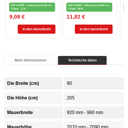
FENSTER UND
ENSTER UND B
7
AUF LAGER – Lieferung innerhalb von
AUF LAGER – Lieferung innerhalb von
AU
BALKONTÜR, WEISS
ALKONTÜREN, WEISS
4 Tagen.
71 St.
4 Tagen.
56 St.
4 
9,08 €
11,82 €
8
Preis
Preis
Pr
in den warenkorb
in den warenkorb
Mehr Informationen
Technische daten
Die Breite (cm)
90
Die Höhe (cm)
205
Mauerbreite
920 mm - 960 mm
Mauerhöhe
2070 mm - 2090 mm