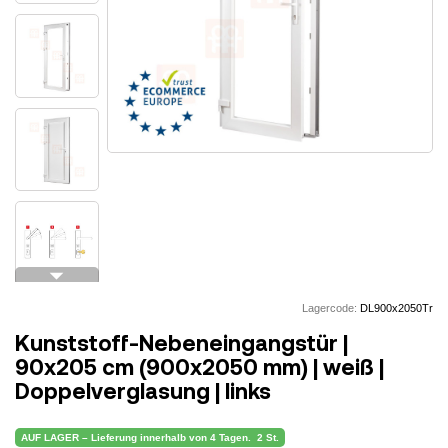
arrow_drop_down
Lagercode:
DL900x2050Tr
Kunststoff-Nebeneingangstür |
90x205 cm (900x2050 mm) | weiß |
Doppelverglasung | links
AUF LAGER – Lieferung innerhalb von 4 Tagen.
2 St.