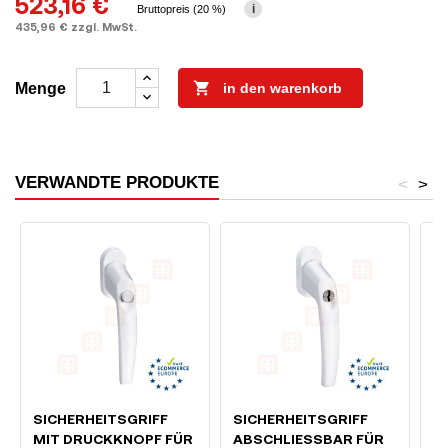
523,16 €
i
Bruttopreis (20 %)
435,96 € zzgl. MwSt.

Menge
in den warenkorb
VERWANDTE PRODUKTE
<
>
SICHERHEITSGRIFF
SICHERHEITSGRIFF
M
MIT DRUCKKNOPF FÜR
ABSCHLIESSBAR FÜR F
I