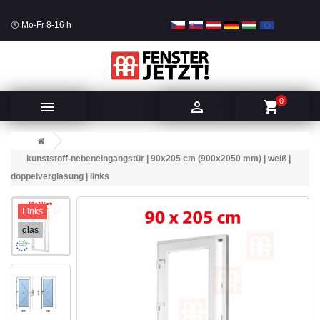
Mo-Fr 8-16 h
0


shopping_cart
kunststoff-nebeneingangstür | 90x205 cm (900x2050 mm) | weiß |
doppelverglasung | links
Links
glas