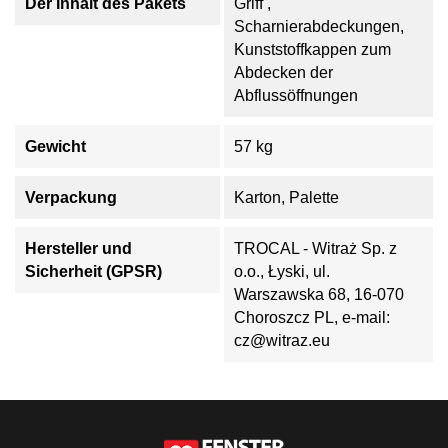
Der Inhalt des Pakets
Griff ,
Scharnierabdeckungen,
Kunststoffkappen zum
Abdecken der
Abflussöffnungen
Gewicht
57 kg
Verpackung
Karton, Palette
Hersteller und
TROCAL - Witraż Sp. z
Sicherheit (GPSR)
o.o., Łyski, ul.
Warszawska 68, 16-070
Choroszcz PL, e-mail:
cz@witraz.eu