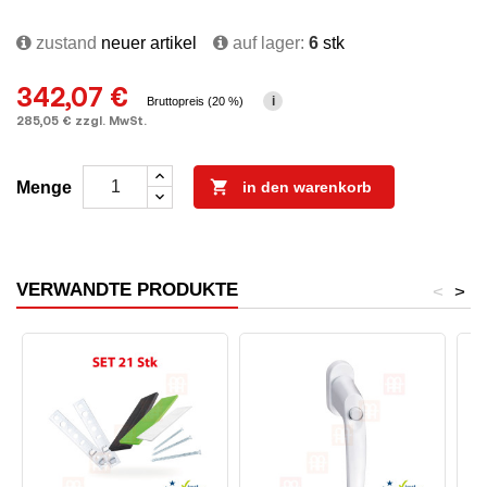
zustand
neuer artikel
auf lager:
6
stk
342,07 €
i
Bruttopreis (20 %)
285,05 € zzgl. MwSt.

Menge
in den warenkorb
VERWANDTE PRODUKTE
<
>