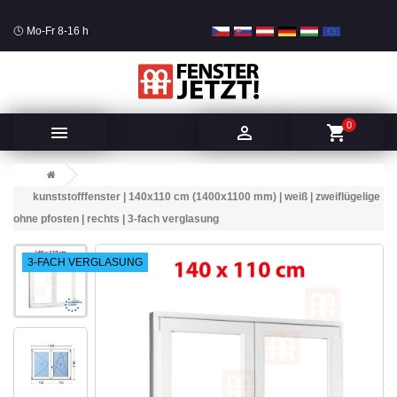
Mo-Fr 8-16 h
0


shopping_cart
kunststofffenster | 140x110 cm (1400x1100 mm) | weiß | zweiflügelige
ohne pfosten | rechts | 3-fach verglasung
3-FACH VERGLASUNG