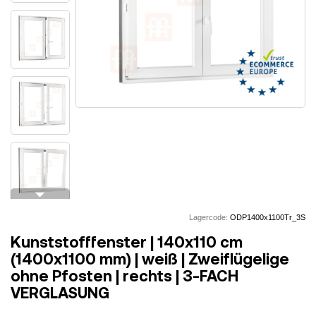
arrow_drop_down
Lagercode:
ODP1400x1100Tr_3S
Kunststofffenster | 140x110 cm
(1400x1100 mm) | weiß | Zweiflügelige
ohne Pfosten | rechts | 3-FACH
VERGLASUNG