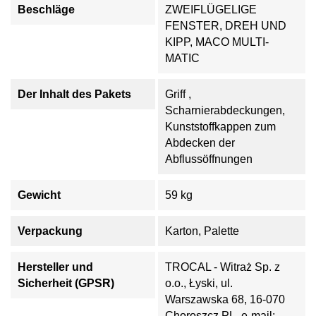
Beschläge
ZWEIFLÜGELIGE
FENSTER, DREH UND
KIPP, MACO MULTI-
MATIC
Der Inhalt des Pakets
Griff ,
Scharnierabdeckungen,
Kunststoffkappen zum
Abdecken der
Abflussöffnungen
Gewicht
59 kg
Verpackung
Karton, Palette
Hersteller und
TROCAL - Witraż Sp. z
Sicherheit (GPSR)
o.o., Łyski, ul.
Warszawska 68, 16-070
Choroszcz PL, e-mail: