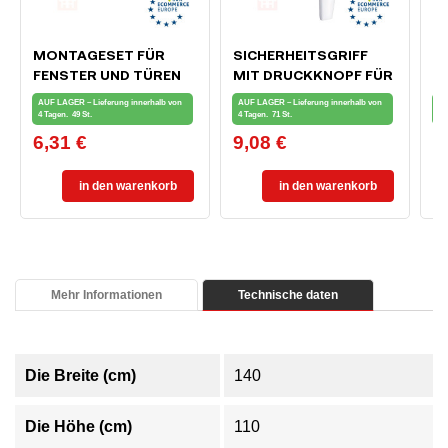
MONTAGESET FÜR
SICHERHEITSGRIFF
S
FENSTER UND TÜREN
MIT DRUCKKNOPF FÜR
A
FENSTER UND
E
AUF LAGER – Lieferung innerhalb von
AUF LAGER – Lieferung innerhalb von
AU
BALKONTÜR, WEISS
A
4 Tagen.
49 St.
4 Tagen.
71 St.
4 
6,31 €
9,08 €
1
Preis
Preis
Pr
in den warenkorb
in den warenkorb
Mehr Informationen
Technische daten
Die Breite (cm)
140
Die Höhe (cm)
110