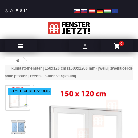
Mo-Fr 8-16 h
0


shopping_cart
kunststofffenster | 150x120 cm (1500x1200 mm) | weiß | zweiflügelige
ohne pfosten | rechts | 3-fach verglasung
3-FACH VERGLASUNG