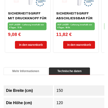
SICHERHEITSGRIFF
SICHERHEITSGRIFF
M
MIT DRUCKKNOPF FÜR
ABSCHLIESSBAR FÜR F
I
FENSTER UND
ENSTER UND B
7
AUF LAGER – Lieferung innerhalb von
AUF LAGER – Lieferung innerhalb von
AU
BALKONTÜR, WEISS
ALKONTÜREN, WEISS
4 Tagen.
71 St.
4 Tagen.
56 St.
4 
9,08 €
11,82 €
8
Preis
Preis
Pr
in den warenkorb
in den warenkorb
Mehr Informationen
Technische daten
Die Breite (cm)
150
Die Höhe (cm)
120