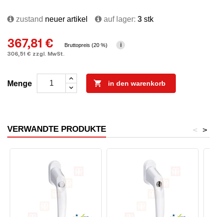
zustand
neuer artikel
auf lager:
3
stk
367,81 €
i
Bruttopreis (20 %)
306,51 € zzgl. MwSt.

Menge
in den warenkorb
VERWANDTE PRODUKTE
<
>