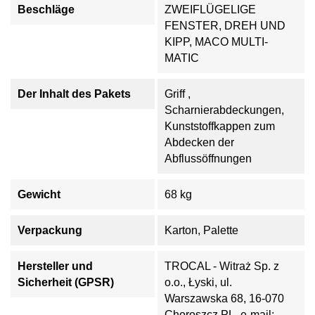
Beschläge
ZWEIFLÜGELIGE
FENSTER, DREH UND
KIPP, MACO MULTI-
MATIC
Der Inhalt des Pakets
Griff ,
Scharnierabdeckungen,
Kunststoffkappen zum
Abdecken der
Abflussöffnungen
Gewicht
68 kg
Verpackung
Karton, Palette
Hersteller und
TROCAL - Witraż Sp. z
Sicherheit (GPSR)
o.o., Łyski, ul.
Warszawska 68, 16-070
Choroszcz PL, e-mail: