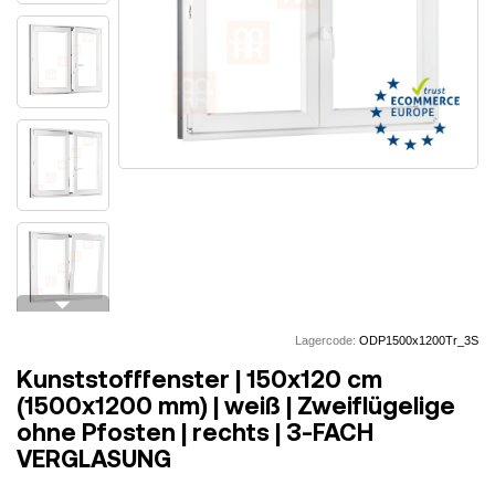
arrow_drop_down
Lagercode:
ODP1500x1200Tr_3S
Kunststofffenster | 150x120 cm
(1500x1200 mm) | weiß | Zweiflügelige
ohne Pfosten | rechts | 3-FACH
VERGLASUNG