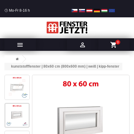
Mo-Fr 8-16 h
0


shopping_cart
kunststofffenster | 80x60 cm (800x600 mm) | weiß | kipp-fenster