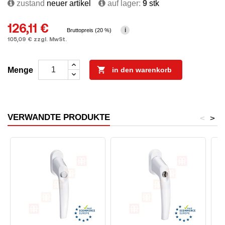
zustand
neuer artikel
auf lager:
9
stk
126,11 €
i
Bruttopreis (20 %)
105,09 € zzgl. MwSt.

Menge
in den warenkorb
VERWANDTE PRODUKTE
<
>