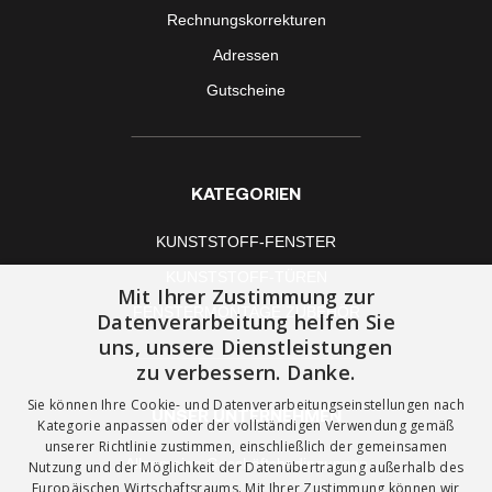
Rechnungskorrekturen
Adressen
Gutscheine
KATEGORIEN
KUNSTSTOFF-FENSTER
KUNSTSTOFF-TÜREN
Mit Ihrer Zustimmung zur
FENSTERMONTAGE ZUBEHÖR
Datenverarbeitung helfen Sie
uns, unsere Dienstleistungen
zu verbessern. Danke.
Sie können Ihre Cookie- und Datenverarbeitungseinstellungen nach
UNSER UNTERNEHMEN
Kategorie anpassen oder der vollständigen Verwendung gemäß
unserer Richtlinie zustimmen, einschließlich der gemeinsamen
Allgemeine Geschäftsbedingungen
Nutzung und der Möglichkeit der Datenübertragung außerhalb des
Europäischen Wirtschaftsraums. Mit Ihrer Zustimmung können wir