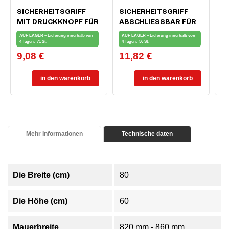
SICHERHEITSGRIFF
SICHERHEITSGRIFF
M
MIT DRUCKKNOPF FÜR
ABSCHLIESSBAR FÜR F
I
FENSTER UND
ENSTER UND B
7
AUF LAGER – Lieferung innerhalb von
AUF LAGER – Lieferung innerhalb von
AU
BALKONTÜR, WEISS
ALKONTÜREN, WEISS
4 Tagen.
71 St.
4 Tagen.
56 St.
4 
9,08 €
11,82 €
8
Preis
Preis
Pr
in den warenkorb
in den warenkorb
Mehr Informationen
Technische daten
Die Breite (cm)
80
Die Höhe (cm)
60
Mauerbreite
820 mm - 860 mm