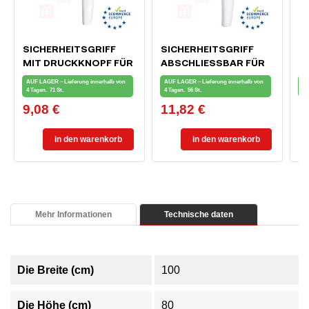
SICHERHEITSGRIFF
SICHERHEITSGRIFF
M
MIT DRUCKKNOPF FÜR
ABSCHLIESSBAR FÜR F
I
FENSTER UND
ENSTER UND B
7
AUF LAGER – Lieferung innerhalb von
AUF LAGER – Lieferung innerhalb von
AU
BALKONTÜR, WEISS
ALKONTÜREN, WEISS
4 Tagen.
71 St.
4 Tagen.
56 St.
4 
9,08 €
11,82 €
8
Preis
Preis
Pr
in den warenkorb
in den warenkorb
Mehr Informationen
Technische daten
Die Breite (cm)
100
Die Höhe (cm)
80