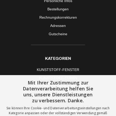
Persönliche Infos
Bestellungen
Rechnungskorrekturen
Adressen
Gutscheine
KATEGORIEN
KUNSTSTOFF-FENSTER
KUNSTSTOFF-TÜREN
Mit Ihrer Zustimmung zur
FENSTERMONTAGE ZUBEHÖR
Datenverarbeitung helfen Sie
uns, unsere Dienstleistungen
zu verbessern. Danke.
Sie können Ihre Cookie- und Datenverarbeitungseinstellungen nach
UNSER UNTERNEHMEN
Kategorie anpassen oder der vollständigen Verwendung gemäß