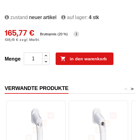
zustand
neuer artikel
auf lager:
4
stk
165,77 €
i
Bruttopreis (20 %)
138,15 € zzgl. MwSt.

Menge
in den warenkorb
VERWANDTE PRODUKTE
<
>