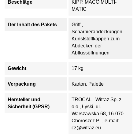
Beschläge
KIPP, MACO MULTI-
MATIC
Der Inhalt des Pakets
Griff ,
Scharnierabdeckungen,
Kunststoffkappen zum
Abdecken der
Abflussöffnungen
Gewicht
17 kg
Verpackung
Karton, Palette
Hersteller und
TROCAL - Witraż Sp. z
Sicherheit (GPSR)
o.o., Łyski, ul.
Warszawska 68, 16-070
Choroszcz PL, e-mail:
cz@witraz.eu