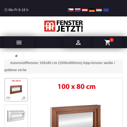
Mo-Fr 8-16 h
0


shopping_cart
kunststofffenster 100x80 cm (1000x800mm) kipp-fenster weiße /
goldene eiche