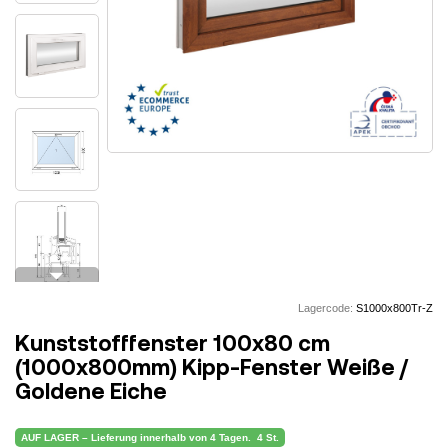
arrow_drop_down
Lagercode:
S1000x800Tr-Z
Kunststofffenster 100x80 cm
(1000x800mm) Kipp-Fenster Weiße /
Goldene Eiche
AUF LAGER – Lieferung innerhalb von 4 Tagen.
4 St.