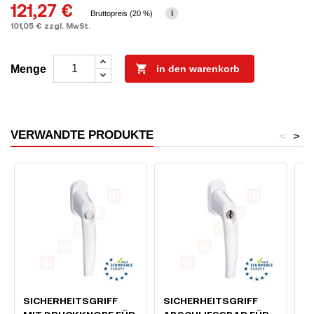
121,27 €
i
Bruttopreis (20 %)
101,05 € zzgl. MwSt.

Menge
in den warenkorb
VERWANDTE PRODUKTE
<
>
SICHERHEITSGRIFF
SICHERHEITSGRIFF
M