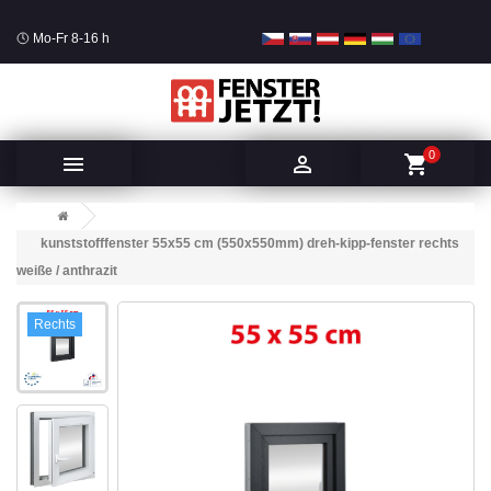
Mo-Fr 8-16 h
0


shopping_cart
kunststofffenster 55x55 cm (550x550mm) dreh-kipp-fenster rechts
weiße / anthrazit
Rechts