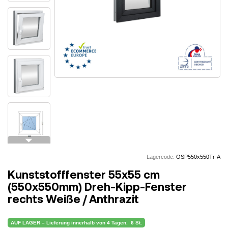
arrow_drop_down
Lagercode:
OSP550x550Tr-A
Kunststofffenster 55x55 cm
(550x550mm) Dreh-Kipp-Fenster
rechts Weiße / Anthrazit
AUF LAGER – Lieferung innerhalb von 4 Tagen.
6 St.