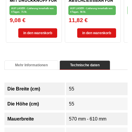
MIT DRUCKKNOPF FÜR
ABSCHLIESSBAR FÜR F
I
FENSTER UND
ENSTER UND B
7
AUF LAGER – Lieferung innerhalb von
AUF LAGER – Lieferung innerhalb von
AU
BALKONTÜR, WEISS
ALKONTÜREN, WEISS
4 Tagen.
71 St.
4 Tagen.
56 St.
4 
9,08 €
11,82 €
8
Preis
Preis
Pr
in den warenkorb
in den warenkorb
Mehr Informationen
Technische daten
Die Breite (cm)
55
Die Höhe (cm)
55
Mauerbreite
570 mm - 610 mm