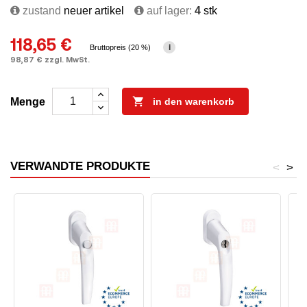
zustand
neuer artikel
auf lager:
4
stk
118,65 €
i
Bruttopreis (20 %)
98,87 € zzgl. MwSt.

Menge
in den warenkorb
VERWANDTE PRODUKTE
<
>