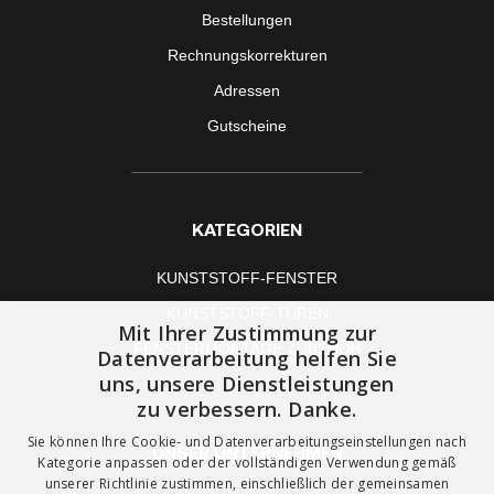
Bestellungen
Rechnungskorrekturen
Adressen
Gutscheine
KATEGORIEN
KUNSTSTOFF-FENSTER
KUNSTSTOFF-TÜREN
Mit Ihrer Zustimmung zur
FENSTERMONTAGE ZUBEHÖR
Datenverarbeitung helfen Sie
uns, unsere Dienstleistungen
zu verbessern. Danke.
Sie können Ihre Cookie- und Datenverarbeitungseinstellungen nach
UNSER UNTERNEHMEN
Kategorie anpassen oder der vollständigen Verwendung gemäß
unserer Richtlinie zustimmen, einschließlich der gemeinsamen