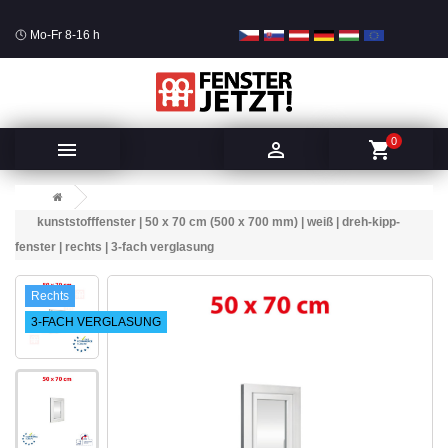
Mo-Fr 8-16 h
0


shopping_cart
kunststofffenster | 50 x 70 cm (500 x 700 mm) | weiß | dreh-kipp-
fenster | rechts | 3-fach verglasung
Rechts
3-FACH VERGLASUNG