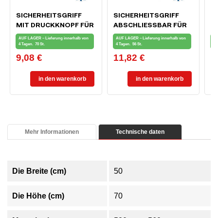
SICHERHEITSGRIFF
SICHERHEITSGRIFF
M
MIT DRUCKKNOPF FÜR
ABSCHLIESSBAR FÜR F
I
FENSTER UND
ENSTER UND B
7
AUF LAGER – Lieferung innerhalb von
AUF LAGER – Lieferung innerhalb von
AU
BALKONTÜR, WEISS
ALKONTÜREN, WEISS
4 Tagen.
70 St.
4 Tagen.
56 St.
4 
9,08 €
11,82 €
8
Preis
Preis
Pr
in den warenkorb
in den warenkorb
Mehr Informationen
Technische daten
Die Breite (cm)
50
Die Höhe (cm)
70