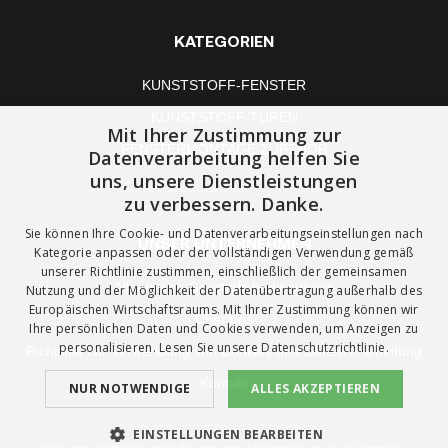
KATEGORIEN
KUNSTSTOFF-FENSTER
KUNSTSTOFF-TÜREN
Mit Ihrer Zustimmung zur
FENSTERMONTAGE ZUBEHÖR
Datenverarbeitung helfen Sie
uns, unsere Dienstleistungen
zu verbessern. Danke.
Sie können Ihre Cookie- und Datenverarbeitungseinstellungen nach
UNSER UNTERNEHMEN
Kategorie anpassen oder der vollständigen Verwendung gemäß
unserer Richtlinie zustimmen, einschließlich der gemeinsamen
Allgemeine Geschäftsbedingungen
Nutzung und der Möglichkeit der Datenübertragung außerhalb des
Europäischen Wirtschaftsraums. Mit Ihrer Zustimmung können wir
Über uns
Ihre persönlichen Daten und Cookies verwenden, um Anzeigen zu
personalisieren. Lesen Sie unsere
Datenschutzrichtlinie.
Richtlinie zur Verwendung von Cookies und Datenverarbeitung
Kontakt
NUR NOTWENDIGE
ALLES AKZEPTIEREN
EINSTELLUNGEN BEARBEITEN