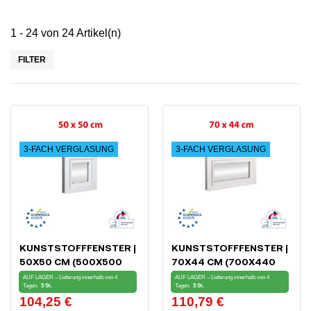
1 - 24 von 24 Artikel(n)
FILTER
3-FACH VERGLASUNG
3-FACH VERGLASUNG
KUNSTSTOFFFENSTER |
KUNSTSTOFFFENSTER |
50X50 CM (500X500
70X44 CM (700X440
MM) | WEISS | KIPP-F
MM) | WEISS | KIPP-F
AUF LAGER – Lieferung innerhalb von 4
AUF LAGER – Lieferung innerhalb von 4
Tagen.
3 St.
Tagen.
3 St.
ENSTER | 3-FACH V
ENSTER | 3-FACH V
104,25 €
110,79 €
Preis
Preis
ERGLASUNG
ERGLASUNG