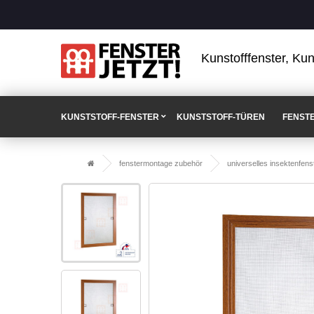
Kunstofffenster, Kun
KUNSTSTOFF-FENSTER
KUNSTSTOFF-TÜREN
FENST
fenstermontage zubehör
universelles insektenfenst