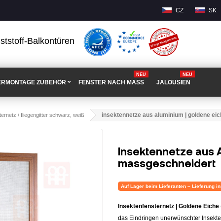
CZ
SK
ststoff-Balkontüren
NEU
NEU
ERMONTAGE ZUBEHÖR
FENSTER NACH MASS
JALOUSIEN
insektennetze aus aluminium | goldene ei
ernetz / fliegengitter schwarz, weiß
Insektennetze aus A
massgeschneidert
Auf Lager beim Lieferanten – Lieferung i
Insektenfensternetz | Goldene Eiche
das Eindringen unerwünschter Insekten