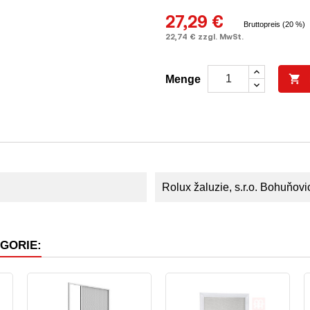
27,29 €
Bruttopreis (20 %)
22,74 € zzgl. MwSt.

Menge
Rolux žaluzie, s.r.o. Bohuňovi
EGORIE: