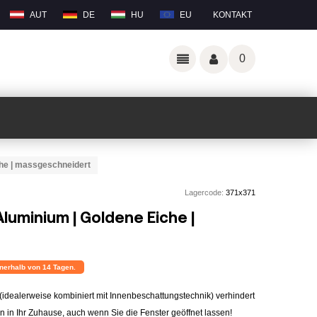
AUT
DE
HU
EU
KONTAKT
0
che | massgeschneidert
Lagercode:
371x371
luminium | Goldene Eiche |
nnerhalb von 14 Tagen.
(idealerweise kombiniert mit Innenbeschattungstechnik) verhindert
 in Ihr Zuhause, auch wenn Sie die Fenster geöffnet lassen!