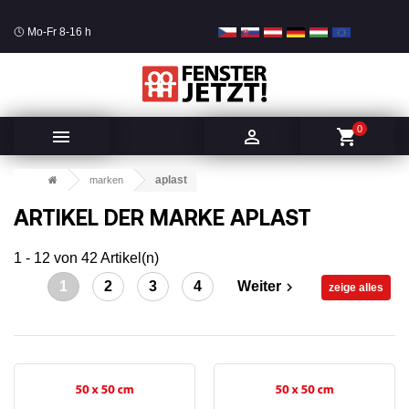
Mo-Fr 8-16 h
0


shopping_cart
aplast
marken
ARTIKEL DER MARKE APLAST
1 - 12 von 42 Artikel(n)
1
2
3
4
Weiter

zeige alles